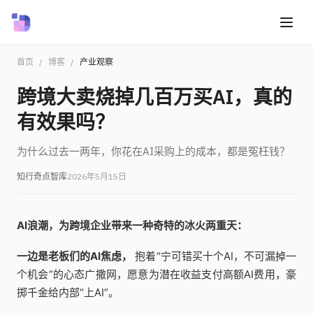
首页
/
博客
/
产业观察
跨境大卖烧掉几百万买AI，真的
有效果吗？
为什么过去一两年，你花在AI采购上的成本，都是冤枉钱？
知行奇点智库
2026年5月15日
AI浪潮，为跨境企业带来一种奇特的冰火两重天：
一边是老板们的AI焦虑，
抱着“宁可错买十个AI，不可漏掉一
个机会”的心态广撒网，愿意为潜在收益支付高额AI费用，豪
掷千金给内部“上AI”。