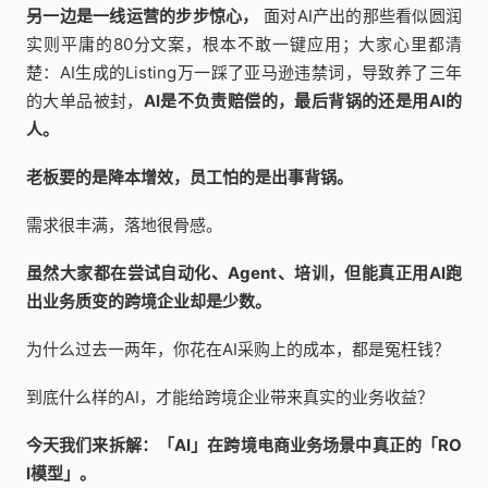
另一边是一线运营的步步惊心，
面对AI产出的那些看似圆润
实则平庸的80分文案，根本不敢一键应用；大家心里都清
楚：AI生成的Listing万一踩了亚马逊违禁词，导致养了三年
的大单品被封，
AI是不负责赔偿的，最后背锅的还是用AI的
人。
老板要的是降本增效，员工怕的是出事背锅。
需求很丰满，落地很骨感。
虽然大家都在尝试自动化、Agent、培训，但能真正用AI跑
出业务质变的跨境企业却是少数。
为什么过去一两年，你花在AI采购上的成本，都是冤枉钱？
到底什么样的AI，才能给跨境企业带来真实的业务收益？
今天我们来拆解：「AI」在跨境电商业务场景中真正的「RO
I模型」。