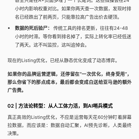
甚至只是在A+页面多埋了一个长尾词。这些微操会在24
小时内影响权重对比。如果你两天查一次数据，发现时排
名已经跌出了前两页，只能靠拉高广告出价去硬顶。
数据的死后验尸：
传统工具的排名更新，往往有24-48
小时的时滞。等你看到排名掉了，实际上转化率已经低迷
了两天。这不叫监控，这叫追悼会。
现在的Listing优化，已经从静态优化变成了动态博弈。
如果你的品牌运营逻辑，还停留在“一次优化，终身受用”，
那么你省下的那点成本，最后都会变成白送给亚马逊的额外
广告费。
02 | 方法论转型：从人工体力活，到AI哨兵模式
真正高效的Listing优化，不应是运营每天花60分钟盯着屏幕
拉数据，而应该是：数据自动汇聚，AI预先诊断，人类最终
决策。