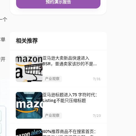
预约演示报告
一个
客单
相关推荐
亚马逊大卖新品快速进入
零开
BSR，普通卖家该抄的不是
品，是打法
产业观察
7/31
亚马逊标题进入75 字符时代：
Listing不能只压缩标题
产业观察
7/23
40%推荐商品不在搜索首页：