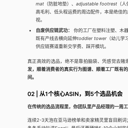
mat
（防脏地垫）、
adjustable footrest
（人
高毛利、低头程运费的周边配件，本是绝佳的
视。
自废供应链武功：
你的工厂在塑料注塑、木器
既有产线去横向延伸
toddler tower
（幼儿学
供应链赛道重新交学费、踩开模坑。
真正高效的选品，绝不是靠拍脑袋、凭感觉去赌
发，顺着消费者的真实行为图谱、顺着工厂既有的
间。
02 | 从1个核心ASIN，到5个选品机会
在传统的选品流程里，你团队里产品经理的一周工
连续2-3天泡在亚马逊榜单和卖家精灵里盲目刷词；