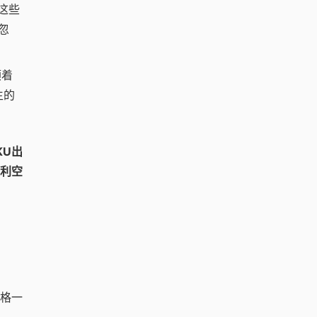
这些
忽
顺着
生的
KU出
利空
规格一