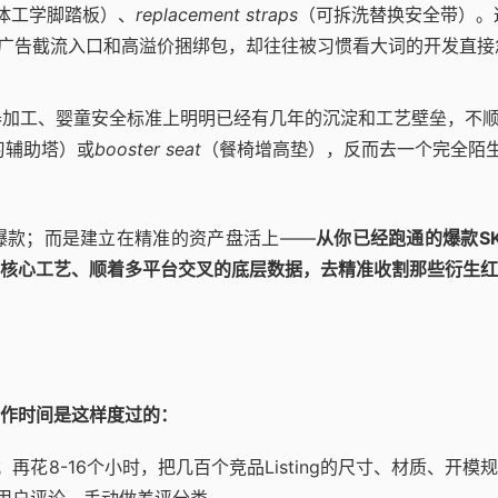
体工学脚踏板）、
replacement straps
（可拆洗替换安全带）。
广告截流入口和高溢价捆绑包，却往往被习惯看大词的开发直接
加工、婴童安全标准上明明已经有几年的沉淀和工艺壁垒，不
习辅助塔）或
booster seat
（餐椅增高垫），反而去一个完全陌
爆款；而是建立在精准的资产盘活上——
从你已经跑通的爆款S
核心工艺、顺着多平台交叉的底层数据，去精准收割那些衍生红
作时间是这样度过的：
再花8-16个小时，把几百个竞品Listing的尺寸、材质、开模