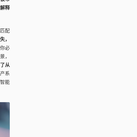
“解释
境匹配
失，
。你必
景，
了从
产系
容智能