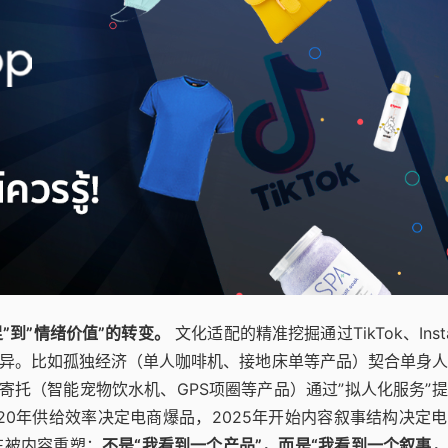
”到”情绪价值”的转变。
文化适配的精准挖掘通过TikTok、Insta
异。比如孤独经济（单人咖啡机、接地床单等产品）契合单身人
寄托（智能宠物饮水机、GPS项圈等产品）通过”拟人化服务”
20年供给效率决定电商爆品，2025年开始内容叙事结构决定
在被内容重塑：
不是“我看到一个产品”，而是“我看到一个叙事