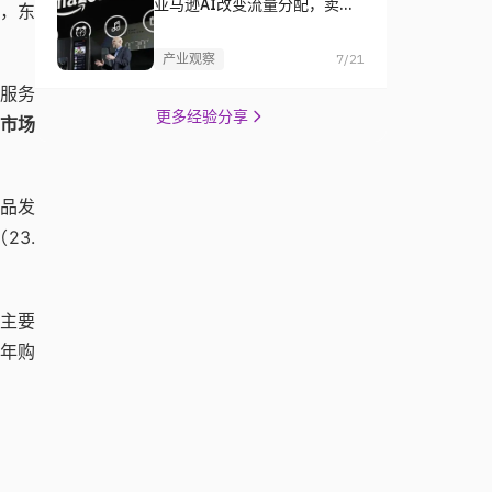
亚马逊AI改变流量分配，卖家
，东
如何杀出重围？
产业观察
7/21
户服务
更多经验分享
到市场
商品发
23.
力主要
每年购