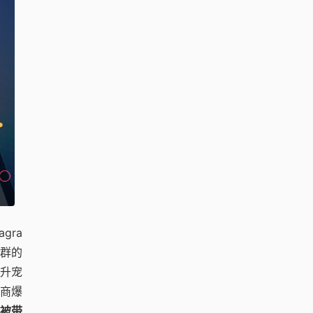
gra
群的
提升宠
电商爆
，被带