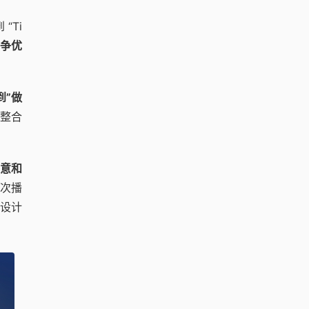
“Ti
竞争优
到”做
过整合
意和
亿次播
款设计