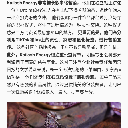
Kailash Energy非常擅长叙事化营销，
他们在独立站上讲述
一位叫Drolma的老妇人在神山脚下喝着酥油茶，递给创始人
一串磨损光滑的念珠。 他们强调每一件饰品都经过打磨与穿
绳的祝福仪式，将生产过程描述为一种灵性交换。这种仪式
感是西方消费者最愿意买单的地方。
更重要的是，他们充分
利用TikTok和Ins上的灵性、冥想和显化标签，进行营销宣
传。
这些社区的粘性极高，用户不仅是购买者，更是信徒。
此外，Kailash Energy很注重公益背书，
明确提出会将部分
利润用于西藏的慈善事业。这对于注重企业社会责任和因果
回报的玄学受众来说，是一个无法拒绝的下单理由，买东西=
做功德。
他们还专门在独立站设置了赠礼频道。
玄学产品天
然具有极强的礼品属性，通过提供精美的包装叙事，让用户
一次性购买多个送给家人、爱人，提高客单价。