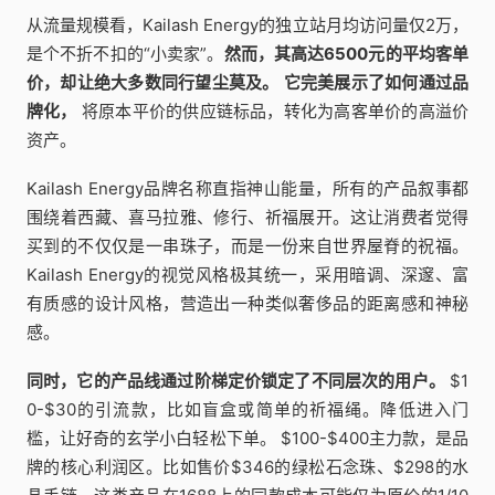
从流量规模看，Kailash Energy的独立站月均访问量仅2万，
是个不折不扣的“小卖家”。
然而，其高达6500元的平均客单
价，却让绝大多数同行望尘莫及。
它完美展示了如何通过品
牌化，
将原本平价的供应链标品，转化为高客单价的高溢价
资产。
Kailash Energy品牌名称直指神山能量，所有的产品叙事都
围绕着西藏、喜马拉雅、修行、祈福展开。这让消费者觉得
买到的不仅仅是一串珠子，而是一份来自世界屋脊的祝福。
Kailash Energy的视觉风格极其统一，采用暗调、深邃、富
有质感的设计风格，营造出一种类似奢侈品的距离感和神秘
感。
同时，它的产品线通过阶梯定价锁定了不同层次的用户。
$1
0-$30的引流款，比如盲盒或简单的祈福绳。降低进入门
槛，让好奇的玄学小白轻松下单。 $100-$400主力款，是品
牌的核心利润区。比如售价$346的绿松石念珠、$298的水