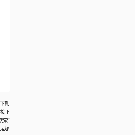
线下则
接下
搜索”
，足够