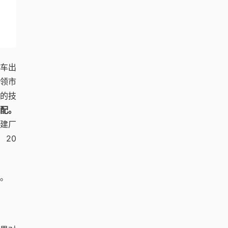
用车出
领市
迪的技
配。
化建厂
。
20
。