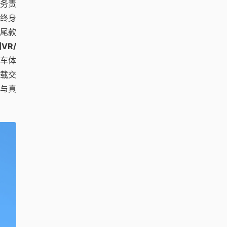
务责
终身
付尾款
VR/
车体
车载交
与真