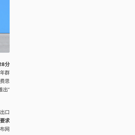
28分
青年群
消费思
推出”
国出口
要求
发布网