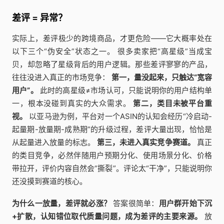
差评 = 异常？
实际上，差评极少的跨境商品，才更危险——它大概率处在
以下三个“伪安全”状态之一。 很多卖家把“高星级”当成宝
贝，却忽略了星级背后的用户逻辑。那些差评寥寥的产品，
往往没进入真正的市场竞争：
第一，量没起来，只触达“宽容
用户”。
此时的高星级≠市场认可，只能说明你的用户结构单
一，根本没碰到真实的大众需求。
第二，类目未被平台重
视。
以亚马逊为例，平台对一个ASIN的认知会经历“冷启动-
起量期-放量期-成熟期”的升级过程，差评大量出现，恰恰是
从起量进入放量的标志。
第三，未进入真实竞争赛道。
真正
的类目竞争，必然伴随用户预期分化、使用场景分化、价格
带拉开，评价内容自然会“撕裂”。评论太“干净”，只能说明你
还没摸到赛道的核心。
为什么一放量，差评就必涨？
答案很简单：
用户群开始下沉
+扩散，认知错位取代质量问题，成为差评的主要来源。
放