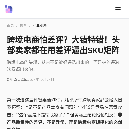
首页
/
博客
/
产业观察
跨境电商怕差评？大错特错！头
部卖家都在用差评逼出SKU矩阵
跨境电商的头部，从来不是被好评选出来的，而是被差评淘
汰赛逼出来的。
知行奇点智库
2025年12月25日
第一次遭遇差评密集轰炸时，几乎所有跨境卖家都会陷入自
我怀疑： “是不是产品本身有问题？”“难道是竞品在恶意攻
击？”“这个品是不是彻底凉了？” 但实际上结论恰恰相反：
非
产品质量性的差评，不是异常，而是跨境电商规模化的必然