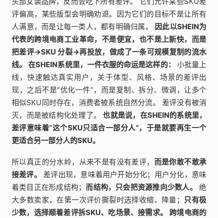
头部女装品牌，反而会吃下所有差评。 它们允许某些SKU差
评偏高，某些版型会明确劝退。因为它们的目标不是让所有
人满意，而是让每一类人，都有明确归属。
因此以SHEIN为
代表的跨境电商工业革命，不是便宜，也不是上新快，而是
把差评→SKU 分裂→再投放，做成了一条可规模复制的流水
线。
在SHEIN系统里，一件衣服的命运是这样的：
小批量上
线，快速触达真实用户，关于体型、风格、场景的差评出
现，之后不是“优化一件”，而是复制、拆分、微调，让多个
相似SKU同时存在，消费者被系统自然分流。 差评没有被消
灭，而是被结构化处理了。
也就是说，在SHEIN的系统里，
差评意味着“这个SKU只适合一部分人”，于是就要再生一个
更适合另一部分人的SKU。
所以真正的分水岭，从来不是有没有差评，
而是你敢不敢承
接差评。
差评出现，意味着用户开始分化；用户分化，意味
着类目正在形成结构；
而结构，只会把资源推向少数人。
绝
大多数卖家，在第一次评价撕裂时选择收缩、降量；
只有极
少数，选择顺着差评拆SKU、吃场景、接需求。
跨境电商的