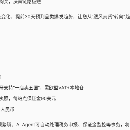
成购买，决策链路极短
变化，提前30天预判品类爆发趋势，让您从“跟风卖货”转向“
高
支持“一店卖五国”，需欧盟VAT+本地仓
执照，每站点保证金90美元
0人民币
琐。AI Agent可自动处理税务申报、保证金监控等事务，