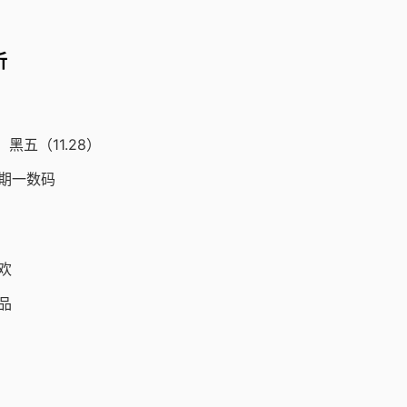
析
、黑五（11.28）
期一数码
狂欢
品