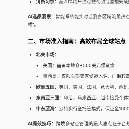
消费习惯
：超70%用户通过短视频或直播完
AI选品洞察
：智能系统能实时监测各区域流量热点
领”。
二、市场准入指南：高效布局全球站点
北美市场
：
美国：需备本地仓+500美元保证金
墨西哥：仅限头部卖家受邀入驻，门槛较
欧洲五国
：英国、德国、法国、意大利、西班牙
东南亚三强
：印尼、马来西亚、越南接受个体
中东蓝海
：沙特实行全托管模式，保证金100
AI提效技巧
：跨境多站点管理的最大痛点在于合规繁