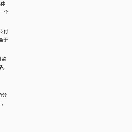
具体
一个
支付
基于
时监
略，
能分
作，