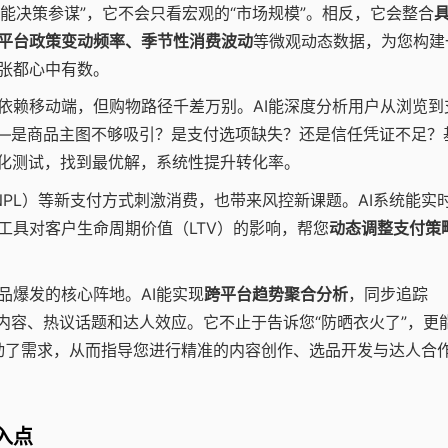
智能决策参谋”，它不会只看宏观的“市场规模”。相反，它会整合
平台政策变动频率、季节性消费波动
等微观动态数据，为您构建
张都心中有数。
依赖移动端，但购物路径千差万别。AI能深度分析用户从浏览到
—是商品主图不够吸引？是支付选项缺失？还是信任凭证不足？
）自动化测试，找到最优解，系统性提升转化率。
NPL）等新支付方式刺激消费，也带来风控新课题。AI系统能实
工具对客户生命周期价值（LTV）的影响，帮您
动态调整支付策
品爆发的核心阵地。AI能实现
跨平台趋势聚合分析
，同步追踪
等平台的爆款内容、热议话题和达人效应。它不止于告诉您“防晒衣火了”，更
带动了需求，从而指导您进行精准的内容创作、选品开发与达人合
入点