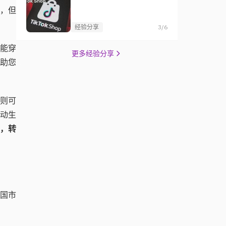
，但
。
经验分享
3/6
更能穿
更多经验分享
助您
I则可
动生
目，转
国市