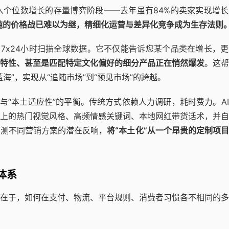
个位数增长的存量博弈阶段——去年虽有84%的卖家实现增长
纯的价格战已难以为继，精细化运营与差异化竞争成为生存法则
，7x24小时扫描全球数据。它不仅能告诉您某个品类在增长，
特性、甚至是匹配特定文化偏好的细分产品正在悄然爆发
。这帮
海”，实现从“追随市场”到“预见市场”的跨越。
与“本土适应性”的平衡。传统方式依赖人力调研，耗时费力。A
上的热门视觉风格、高频情感关键词、本地网红带货话术，并自
预测不同营销方案的潜在反响，
将“本土化”从一个昂贵的定制项
体系
在于，如何在支付、物流、平台规则、消费者习惯各不相同的多