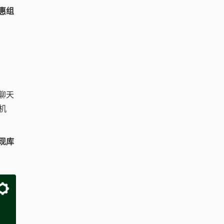
惠组
聊天
机
现库