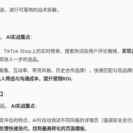
而谈，进行可落地的战术拆解。
亚。
AI实战重点
：
da、TikTok Shop上的实时榜单、搜索热词及用户评论情绪，
发现
现快人一步的选品。
丝画像、互动率、带货风格、历史合作品牌），快速匹配与您品牌
人筛选与沟通成本，提升营销ROI
。
口
根廷。
AI实战重点
：
觉冲击的特点，AI可自动测试不同风格的详情页（强调安全支付
反馈快速迭代，找到最高转化的页面模板
。