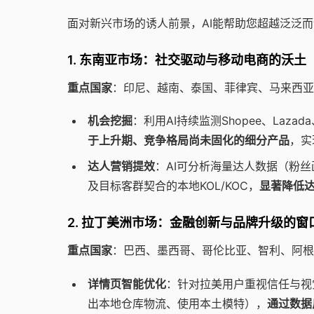
面对新兴市场的诱人前景，AI能帮助您超越泛泛
1. 东南亚市场：社交驱动与移动电商的沃土
重点国家
：印尼、越南、泰国、菲律宾、马来西
机会挖掘
：利用AI持续监测Shopee、Laza
于上升期、竞争格局尚未固化的细分产品
，实
达人营销提效
：AI可分析海量达人数据（粉
及目标客群契合的本地KOL/KOC，
显著降低达
2. 拉丁美洲市场：金融创新与品牌升级的窗
重点国家
：巴西、墨西哥、哥伦比亚、智利、阿
详情页智能优化
：针对拉美用户重视信任与视
出本地仓库物流、使用本土模特），
通过数据