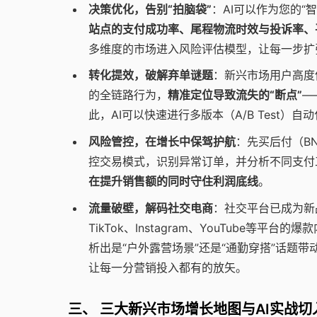
决策优化，告别“拍脑袋”
：AI可以作为您的“
站点的支付成功率、尾程物流时效与投诉率、
多维度的市场进入风险评估模型，让每一步扩
转化提效，破解弃单谜题
：新兴市场用户高度
的全链路行为，
精准定位导致流失的“断点”
—
此，AI可以快速进行多版本（A/B Test
风险管控，在增长中保驾护航
：先买后付（B
控交易模式，识别异常订单，并分析不同支付
在提升销售额的同时守住利润底线
。
流量破壁，解码社交电商
：社交平台已成为新
TikTok、Instagram、YouTube
析出是“户外露营场景”还是“通勤穿搭”话题
让每一分营销投入都有的放矢。
三、 三大新兴市场增长地图与AI实战切