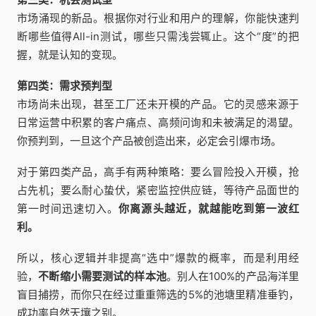
市场涌现的新品。根据你对行业和用户的理解，你能快速判
断哪些值得All-in测试，哪些只需浅尝辄止。这个“度”的把
握，就是认知的变现。
第四类：需求预判型
市场尚未出现，甚至工厂还未开模的产品。它的灵感来源于
日常运营中积累的客户痛点、高频问询和未被满足的渴望。
你预判到，一旦这个产品被创造出来，必定会引爆市场。
对于第四类产品，高手有两种策略：要么冒险投入开模，抢
占先机；要么耐心蛰伏，紧密监控供应链，等待产品面世的
第一时间迅速切入。
你离源头越近，就越能吃到第一波红
利。
所以，核心逻辑并非提高“选中”爆款的概率，而是利用经
验，
不断缩小需要测试的样本池
。别人在100%的产品海洋里
盲目捕捞，而你只在经过重重筛选的5%的池塘里精准垂钓，
成功率自然天壤之别。