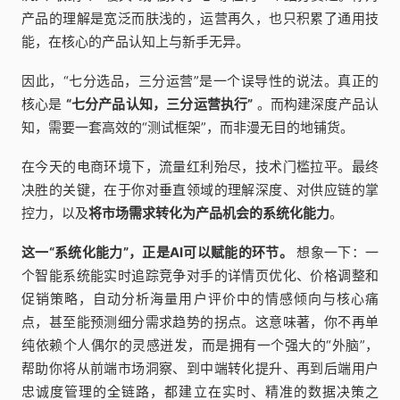
产品的理解是宽泛而肤浅的，运营再久，也只积累了通用技
能，在核心的产品认知上与新手无异。
因此，“七分选品，三分运营”是一个误导性的说法。真正的
核心是
“七分产品认知，三分运营执行”
。而构建深度产品认
知，需要一套高效的“测试框架”，而非漫无目的地铺货。
在今天的电商环境下，流量红利殆尽，技术门槛拉平。最终
决胜的关键，在于你对垂直领域的理解深度、对供应链的掌
控力，以及
将市场需求转化为产品机会的系统化能力
。
这一“系统化能力”，正是AI可以赋能的环节。
想象一下：一
个智能系统能实时追踪竞争对手的详情页优化、价格调整和
促销策略，自动分析海量用户评价中的情感倾向与核心痛
点，甚至能预测细分需求趋势的拐点。这意味著，你不再单
纯依赖个人偶尔的灵感迸发，而是拥有一个强大的“外脑”，
帮助你将从前端市场洞察、到中端转化提升、再到后端用户
忠诚度管理的全链路，都建立在实时、精准的数据决策之