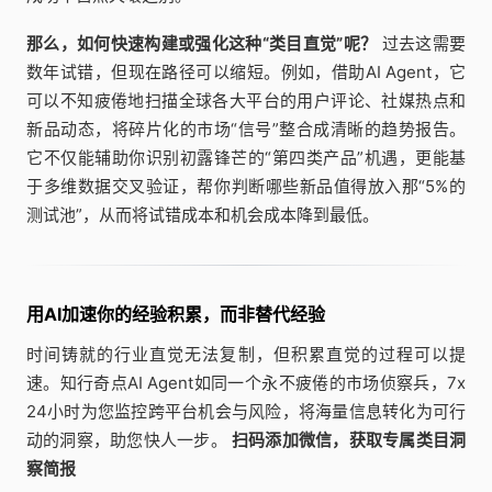
那么，如何快速构建或强化这种“类目直觉”呢？
过去这需要
数年试错，但现在路径可以缩短。例如，借助AI Agent，它
可以不知疲倦地扫描全球各大平台的用户评论、社媒热点和
新品动态，将碎片化的市场“信号”整合成清晰的趋势报告。
它不仅能辅助你识别初露锋芒的“第四类产品”机遇，更能基
于多维数据交叉验证，帮你判断哪些新品值得放入那“5%的
测试池”，从而将试错成本和机会成本降到最低。
用AI加速你的经验积累，而非替代经验
时间铸就的行业直觉无法复制，但积累直觉的过程可以提
速。知行奇点AI Agent如同一个永不疲倦的市场侦察兵，7x
24小时为您监控跨平台机会与风险，将海量信息转化为可行
动的洞察，助您快人一步。
扫码添加微信，获取专属类目洞
察简报