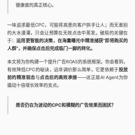
健康度的真正核心。
一味追求最低CPC，可能将高意向客户拱手让人；而无差别
的大水漫灌，只会让预算在无效点击中蒸发。破局的关键在
于：
运用更智能的决策，在海量曝光中精准捕获“即将购买的
人群”，并确保点击后完成临门一脚的转化。
本文将为你构建一个提升广告ROAS的系统框架。你会看到，
有效降低CPC的秘诀，远非调价那么简单，它更依赖于
投放
前的精准狙击
与
点击后的高效承接
——这正是AI Agent为你
撬动十倍增长效率的支点。
是否仍在为波动的CPC和模糊的广告效果而困扰？