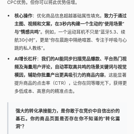
CPC优势。但你可以将此优势倍增。
核心操作
：优化商品信息超越基础属性填充。
致力于通过
主图、视频和文案，在3秒内构建一个生动的“使用场景”
与“情感共鸣”
。例如，一个运动耳机不只是“蓝牙5.3、续
航30小时”，更是“你在晨跑中隔绝喧嚣、专注于呼吸与心
跳的私人教练”。
AI增长杠杆
：
我们的AI能同步扫描竞品爆款、平台热门视
频及海量用户评论，自动萃取高共鸣的场景关键词与视觉
模因，辅助你批量产出更具吸引力的商品内容
。这能显著
提升商品的点击率（CTR），让你在同等曝光下，获得更
多低成本、高意向的精准点击。
强大的转化承接能力，是你敢于在竞价中自信出价的
基石。你的商品页面是否存在你不知道的“转化漏
洞”？