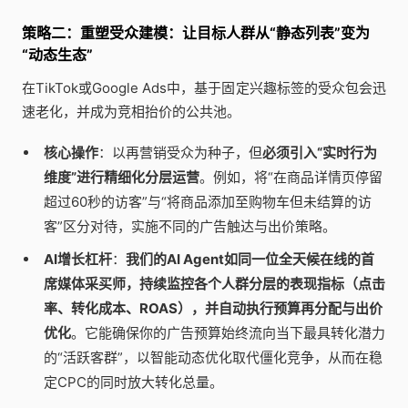
策略二：重塑受众建模：让目标人群从“静态列表”变为
“动态生态”
在TikTok或Google Ads中，基于固定兴趣标签的受众包会迅
速老化，并成为竞相抬价的公共池。
核心操作
：以再营销受众为种子，但
必须引入“实时行为
维度”进行精细化分层运营
。例如，将“在商品详情页停留
超过60秒的访客”与“将商品添加至购物车但未结算的访
客”区分对待，实施不同的广告触达与出价策略。
AI增长杠杆
：
我们的AI Agent如同一位全天候在线的首
席媒体采买师，持续监控各个人群分层的表现指标（点击
率、转化成本、ROAS），并自动执行预算再分配与出价
优化
。它能确保你的广告预算始终流向当下最具转化潜力
的“活跃客群”，以智能动态优化取代僵化竞争，从而在稳
定CPC的同时放大转化总量。