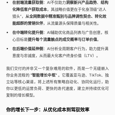
在前端流量获取侧
：AI不仅助力
洞察新兴产品趋势
、
结构
化降低客户获取成本
，其战略价值更在于化身顶级“达人
猎头”，
从全网数据中精准甄别与品牌调性契合、转化效
能超群的营销伙伴
，从流量源头保障质量与相关性。
在中端转化提升侧
：AI辅助优化商品列表与广告创意，核
心目标是
提升每个流量触点的成交概率与订单价值
。
在后端价值延伸侧
：AI分析全周期客户行为，助力提升满
意度与忠诚度，从而最大化客户终身价值（LTV）。
我们交付的并非又一个复杂难用的软件，而是一个无缝嵌入
你业务流程的
“智能增长中枢”
。它覆盖亚马逊、TikTok、独
立站等核心渠道，将上述所有策略自动化、协同化运行，助
你以更低的运营负荷、更快的迭代速度，建立并持续优化可
复制的增长模型。
你的增长下一步：从优化成本到驾驭效率