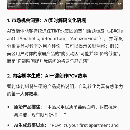
1. 市场机会洞察：AI实时解码文化语境
AI智能体能够持续追踪TikTok美区的热门话题标签（如#Cle
anGirlAesthetic, #RoomTour, #AmazonFinds），并深度
分析竞品视频下的用户评论。它可以揭示关键洞察：例如，
美区用户对你的家居产品的“购买动因”可能并非“价格低廉”，
而是“它能瞬间提升我房间的格调与舒适感”。
2. 内容脚本生成：AI一键创作POV故事
智能体能够将生硬的产品规格说明，自动转化为富有感染力
的
第一人称叙事
。
原始产品描述：
“本品采用优质羊羔绒面料，耐磨抗污，
易清洁，现有限时折扣……”
AI生成叙事脚本：
“POV: It’s your first apartment and