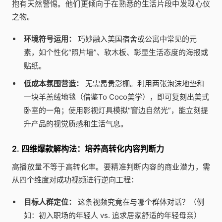
抱有天然警惕。他们更倾向于在熟悉的生活片段中发现心仪
之物。
环境符号运用：
巧妙融入美国宿舍或公寓中常见的元
素，如个性化“照片墙”、软木板、彰显生活态度的海报或
贴纸。
低成本氛围营造：
无需昂贵影棚。利用两张泡沫地垫和
一块羊羔绒地毯（借鉴To Coco美学），即可复刻出美式
卧室的一角；使用影视灯具模拟“窗边自然光”，能立刻提
升产品的视觉质感和生活气息。
2. 四维爆款解构法：培养高转化内容判断力
高播放量不等于高转化率。要精准判断内容的商业潜力，需
从四个维度对成功视频进行逆向工程：
目标人群定位：
这条视频究竟在与哪个群体对话？（例
如：初入职场的年轻人 vs. 追求居家舒适的年轻母亲）