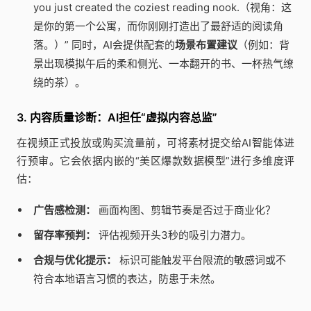
you just created the coziest reading nook.（视角：这
是你的第一个公寓，而你刚刚打造出了最舒适的阅读角
落。）” 同时，AI会提供配套的
场景布置建议
（例如：背
景出现模拟午后的柔和侧光、一本翻开的书、一杯热气缭
绕的茶）。
3. 内容质量诊断：AI担任“虚拟内容总监”
在视频正式投放或购买流量前，可将素材提交给AI智能体进
行预审。它会依据内嵌的“美区爆款数据模型”进行多维度评
估：
广告感检测：
画面构图、剪辑节奏是否过于商业化？
留存率预判：
评估视频开头3秒的吸引力潜力。
合规与优化提示：
标识可能触发平台限流的敏感词或不
符合本地语言习惯的表达，防患于未然。