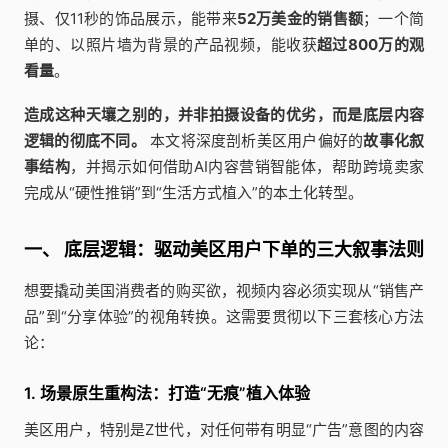
摄、仅11秒的饰品展示，能带来
52万美金的销售额
；一个简
单的、以照片墙为背景的产品视频，能收获
超过800万的观
看量
。
造成这种天壤之别的，并非拍摄设备的优劣，而是底层内容
逻辑的彻底不同。
本文将深度剖析美区用户偏好的
故事化叙
事结构
，并揭示如何借助AI内容营销智能体，帮助跨境卖家
完成从“硬性推销”到“生活方式植入”的本土化转型。
一、 底层逻辑：驱动美区用户下单的三大叙事法则
想要撬动美国消费者的购买欲，视频内容必须实现从“销售产
品”到“分享体验”的视角转换。这需要贯彻以下三套核心方法
论：
1. 场景原生重构法：打造“无痕”植入体验
美区用户，特别是Z世代，对任何带有明显“广告”意图的内容