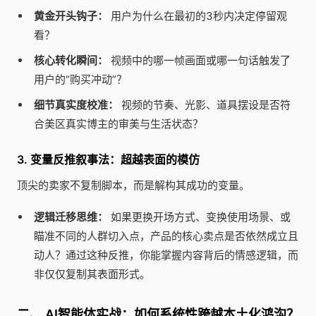
黄金开头钩子：
用户为什么在最初的3秒内决定停留观
看？
核心转化瞬间：
视频中的哪一帧画面或哪一句话触发了
用户的“购买冲动”？
细节真实度校准：
视频的节奏、光影、道具摆设是否符
合美区真实博主的审美与生活状态？
3. 变量反推叙事法：超越表面的模仿
顶尖的卖家不复制脚本，而是解构其成功的变量。
逻辑迁移思维：
如果更换开场方式、变换使用场景、或
瞄准不同的人群切入点，产品的核心卖点是否依然成立且
动人？通过这种反推，你能掌握内容背后的情感逻辑，而
非仅仅复制其表面形式。
二、 AI智能体实战：如何系统性跨越本土化鸿沟？