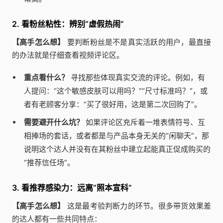
2. 看粉丝粘性：辨别“虚假热闹”
【高手怎么想】
要判断粉丝是不是真实活跃的用户，最直接
的办法就是仔细查看视频评论区。
重点看什么？
寻找那些体现真实交流的评论。例如，有
人提问：“这个敏感皮肤可以用吗？”“尺寸标准吗？”，或
者有老顾客分享：“买了很好用，这是第二次回购了”。
需要避开什么坑？
如果评论区充斥着一堆表情符号、互
相捧场的套话，或者都是与产品本身无关的“闲聊天”，那
说明这个达人并没有在其粉丝中建立起能真正促成购买的
“推荐信任场”。
3. 看推荐感染力：远离“照本宣科”
【高手怎么想】
这是最考验判断力的环节。很多带货效果差
的达人都有一些共同特点：