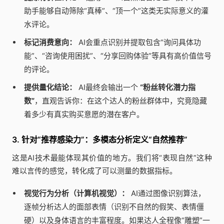
助手能够自动筛除“真棒”、“顶一个”这类无实际意义的灌
水评论。
标记消费意向：
AI会重点识别并提取包含“询问具体功
能”、“咨询使用困扰”、“分享回购体验”等具有高价值信号
的评论。
提供量化结论：
AI最终会输出一个
“粉丝转化潜力指
数”
，直观告诉你：在这个达人的粉丝群体中，究竟隐藏
着多少有真实购买意愿的潜在客户。
3. 针对“推荐感染力”：多模态分析定义“自然推荐”
这是AI技术最能体现其价值的地方。我们将“表现自然”这种
难以言传的感觉，转化成了可以测量的数据指标。
视觉行为分析（计算机视觉）：
AI通过图像识别算法，
逐帧分析达人的面部表情（识别不自然的假笑、表情僵
硬）以及身体语言的丰富程度。如果达人全程像“雕塑”一