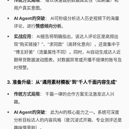
传统方式局限
： 难以快速甄别数据真实性（如刷量）和
用户真实意图。
AI Agent的突破
： AI可秒级分析达人历史视频下的海量
评论，进行
情感倾向分析
。
实战应用
： AI报告将明确指出，该达人评论区是高频出
现“购买链接？”、“求同款”（高转化意向），还是集中于
“博主好美”（流量属性不同）。同时，AI自动生成达人近
期带货数据波动图表，对数据异常或开播不规律的账号及
时预警。
3. 准备升级：从“通用素材模板”到“千人千面内容生成”
传统方式局限
： 千篇一律的合作方案无法激发达人兴
趣。
AI Agent的突破
： 此为AI的核心能力之一。系统可深度
分析目标达人的内容风格（是沉浸式开箱、专业测评还是
趣味情景剧）。