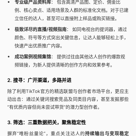
专业级产品资料库
： 包含高清产品图、定价、佣金比
例、核心卖点、适用场景及人群的标准化文档。对于已建
立信任的达人，甚至可以直接附上样品或购买链接。
极致详尽的直播/视频指南
： 如同电视台的提词器，通过
颜色、符号等方式突出关键信息，让达人能够轻松上手，
快速产出优质推广内容。
成功案例视频集锦
： 提供过往由其他达人创作的爆款视
频链接，为新人提供清晰的创作方向和效果参考。
2. 搜寻：广开渠道，多路并进
除了利用TikTok官方的精选联盟与创作者市场平台，更应主
动出击：通过关键词搜索竞品及同类目内容，甚至发掘那些
“有优质内容但尚未尝试带货”的潜力型创作者。
3. 筛选：三重数据把关，聚焦稳定性
摒弃“唯粉丝量论”，重点关注达人的
持续输出与变现稳定