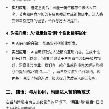
实战应用
： 选定意向后，AI能
一键生成
符合该达人口
吻、节奏和创意习惯的专属直播话术或视频脚本。达人感
受到量身定制的诚意，合作意愿大幅提升。
4. 沟通升级：从“批量群发”到“个性化智能破冰”
AI Agent的突破
： 彻底告别模板化群发。
实战应用
： AI自动抓取达人近期高互动内容，生成个性
化开场白（例如：“刚看完您关于户外露营装备升级的视
频，洞察非常专业！我们有一款产品或许能完美解决您视
频中提到的XX痛点……”），再自然过渡到合作邀约。这
种基于深度了解的沟通，极大提升优质达人的回复率。
三、 结语：与AI协同，构建达人营销新范式
在当前跨境电商白热化竞争的环境下，
“精准”与“速度”
已成
为品牌突围的关键。