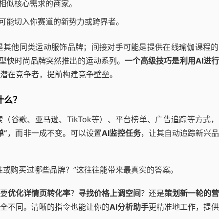
相似核心需求的商家。
可能切入你赛道的新势力或跨界者。
是其他同类运动服饰品牌；间接对手可能是提供在线瑜伽课程的
大型快时尚品牌突然推出的运动系列。
一个高级技巧是利用AI进
潜在竞争者，提前构建竞争壁垒。
什么？
（谷歌、亚马逊、TikTok等）、平台榜单、广告追踪等方式
单”
，而非一成不变。可以设置
AI监控任务
，让其自动追踪新兴品
注或购买过哪些品牌？”这往往能带来最真实的答案。
要
优化详情页转化率
？
寻找价格上调空间
？还是
策划新一轮的营
全不同。清晰的指令也能让你的
AI分析助手
更精准地工作，提供