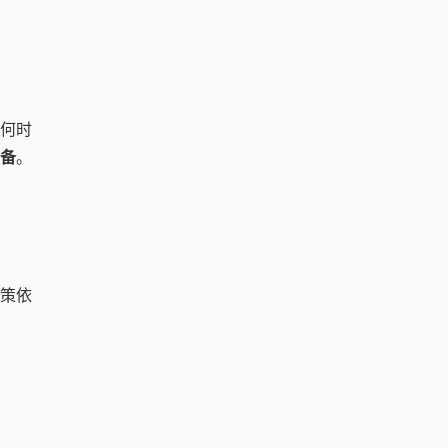
何时
装备
。
策依