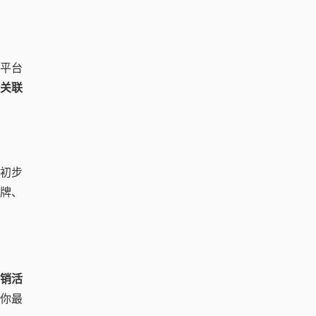
平台
行关联
，初步
牌、
销活
你最