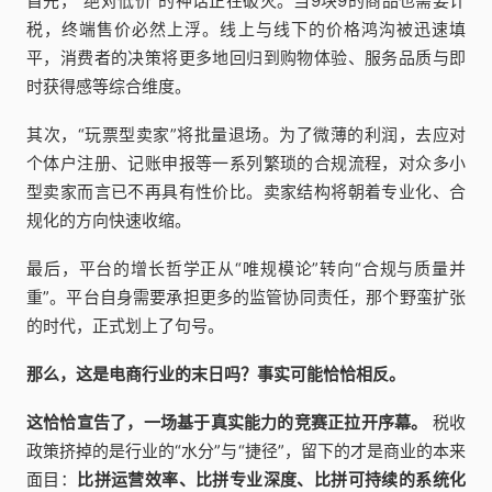
首先，“绝对低价”的神话正在破灭。当9块9的商品也需要计
税，终端售价必然上浮。线上与线下的价格鸿沟被迅速填
平，消费者的决策将更多地回归到购物体验、服务品质与即
时获得感等综合维度。
其次，“玩票型卖家”将批量退场。为了微薄的利润，去应对
个体户注册、记账申报等一系列繁琐的合规流程，对众多小
型卖家而言已不再具有性价比。卖家结构将朝着专业化、合
规化的方向快速收缩。
最后，平台的增长哲学正从“唯规模论”转向“合规与质量并
重”。平台自身需要承担更多的监管协同责任，那个野蛮扩张
的时代，正式划上了句号。
那么，这是电商行业的末日吗？事实可能恰恰相反。
这恰恰宣告了，一场基于真实能力的竞赛正拉开序幕。
税收
政策挤掉的是行业的“水分”与“捷径”，留下的才是商业的本来
面目：
比拼运营效率、比拼专业深度、比拼可持续的系统化