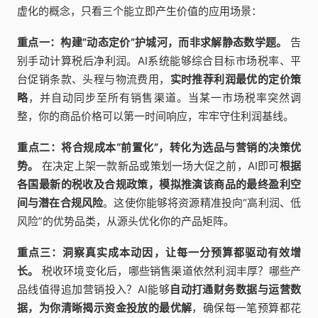
虚化的概念，只看三个能立即产生价值的应用场景：
重点一：构建“动态定价”护城河，而非求解静态数学题。
告
别手动计算税后净利润。AI系统能够综合目标市场税率、平
台促销条款、头程与物流费用，
实时推荐利润最优的定价策
略
，并自动同步至所有销售渠道。当某一市场税率突然调
整，你的商品价格可以第一时间响应，牢牢守住利润基线。
重点二：将合规成本“前置化”，转化为选品与营销的决策优
势。
在决定上架一款新品或策划一场大促之前，AI即可
根据
各国最新的税收及合规政策，模拟推演该商品的最终盈利空
间与潜在合规风险
。这使你能够将资源精准投向“高利润、低
风险”的优势品类，从源头优化你的产品矩阵。
重点三：洞察真实成本动因，让每一分预算都驱动有效增
长。
税收环境变化后，哪些销售渠道依然利润丰厚？哪些产
品线值得追加营销投入？AI能够
自动打通财务数据与运营数
据，为你清晰揭示资金投放的最优解
，确保每一笔预算都花