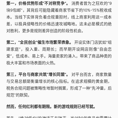
第一，价格优势形成“不对称竞争”。
消费者曾为之狂欢的“9
块9包邮”，其背后可能隐藏着商家节省下的10%-15%税收成
本。当线下实体背负着合规重担时，线上商家利用这一成本
差，以极具侵略性的价格迅速攻城略地。这未必是模式的绝
对胜利，更多是规则差异创造的阶段性机会。
第二，“全民创业”催生市场繁荣表象。
开设实体门店犹如“组
建家庭”，投入重、周期长；而早期开设网店则像“自由恋
爱”，低成本、易上手。海量卖家的涌入，带来了商品种类的
极大丰富和市场表面的火热。
第三，平台与商家共筑“增长同盟”。
对平台而言，商家数量
与交易总额是衡量增长的核心指标。在追求规模的黄金期，
税务合规问题被策略性地暂时搁置，形成了一种“先冲量，后
规范”的默契。
然而，任何红利都有期限。新的游戏规则已经写就。