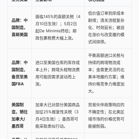
低价值订单到岸成本
面临145%的高额关税（4
品牌：中
剧增；清关流程复杂
月10日生效）；5月2日
国制造，
化、时效延长；被迫
起De Minimis终结；邮
直邮美国
在涨价与改变履约模
政包裹税费大幅上涨。
式间抉择。
平衡高额进口关税与
品牌：中
进口至美国仓库的库存成
持续的跨境物流成
国制造，
本上升；跨境头程物流费
本；亟需更灵活的北
备货至美
用可能因需求波动而上
美本地履约方案；维
国FBA
涨。
持价格竞争力难度加
大。
美国制
加拿大已对部分美国商品
贸易伙伴政策响应的
造，销往
加征25%报复性关税（3
不确定性；在北美区
加拿大/
月4日生效）；墨西哥可
域市场的价格优势可
墨西哥
能采取类似行动。
能被削弱。