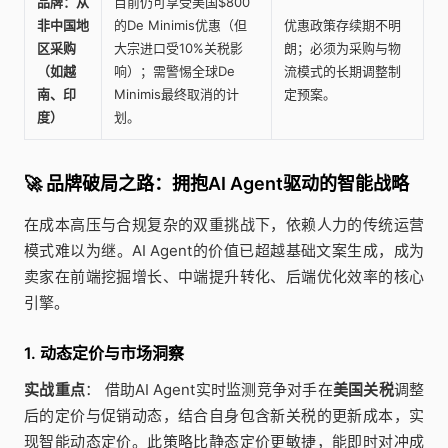
品牌：从
目前仍可享受美国$800
非中国地
的De Minimis优惠（但
优惠政策存续期不明
区采购
大宗进口受10%关税影
朗；必须为采购与物
（如越
响）；需警惕全球De
流模式的长期调整制
南、印
Minimis最终取消的计
定预案。
度）
划。
🚀 品牌破局之路：拥抱AI Agent驱动的智能战略
在成本高压与合规复杂的双重挑战下，依赖人力的传统运营
模式难以为继。AI Agent的价值已超越基础文案生成，成为
卖家在前端挖掘增长、中端提升转化、后端优化效率的核心
引擎。
1. 动态定价与市场洞察
实战重点
： 借助AI Agent实时监测竞争对手在
美国关税
调整
后的定价与促销动态，结合自身包含新关税的更新成本，实
现智能动态定价。此策略比静态定价更敏捷，能即时对冲成