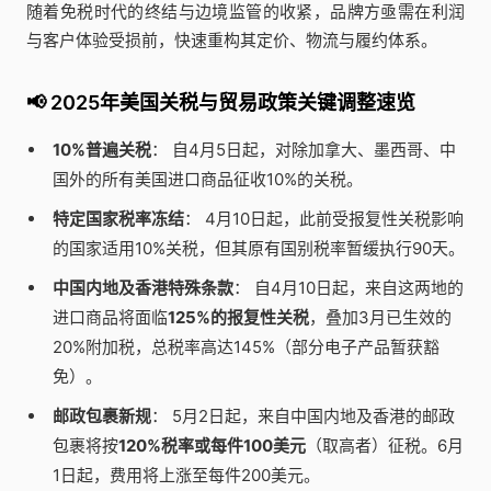
随着免税时代的终结与边境监管的收紧，品牌方亟需在利润
与客户体验受损前，快速重构其定价、物流与履约体系。
📢 2025年美国关税与贸易政策关键调整速览
10%普遍关税
： 自4月5日起，对除加拿大、墨西哥、中
国外的所有美国进口商品征收10%的关税。
特定国家税率冻结
： 4月10日起，此前受报复性关税影响
的国家适用10%关税，但其原有国别税率暂缓执行90天。
中国内地及香港特殊条款
： 自4月10日起，来自这两地的
进口商品将面临
125%的报复性关税
，叠加3月已生效的
20%附加税，总税率高达145%（部分电子产品暂获豁
免）。
邮政包裹新规
： 5月2日起，来自中国内地及香港的邮政
包裹将按
120%税率或每件100美元
（取高者）征税。6月
1日起，费用将上涨至每件200美元。