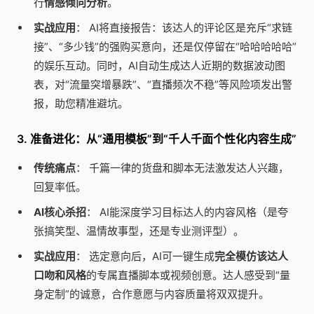
行
情感倾向分析
。
实战应用
： AI将直接报告：该达人的评论区是充斥“求链
接”、“多少钱”的强购买意向，还是仅停留在“哈哈哈哈哈”
的娱乐互动。同时，AI自动生成达人近期的数据波动图
表，对“流量突增暴跌”、“直播频次不稳”等风险项发出警
报，助您精准避坑。
3. 准备进化：从“通用模板”到“千人千面个性化内容生成”
传统痛点
： 千篇一律的货盘和脚本无法激发达人兴趣，
回复率低。
AI核心杀招
： AI能深度学习目标达人的内容风格（是夸
张搞笑型、温情故事型，还是专业测评型）。
实战应用
： 选定意向后，AI可一键生成
完全模仿该达人
口吻和风格
的专属直播脚本或视频创意。达人感受到“量
身定制”的诚意，合作意愿与内容质量将双双提升。