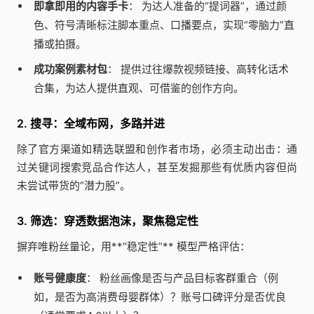
即拿即用的内容手卡
： 为达人准备的“提词器”，通过颜
色、符号清晰标注脚本重点、口播要点，实现“零脑力”直
播或拍摄。
成功案例素材包
： 提供过往爆款视频链接、高转化话术
合集，为达人提供直观、可借鉴的创作方向。
2. 搜寻：全域布网，多路并进
除了官方渠道如精选联盟和创作者市场，必须主动出击：通
过关键词搜索竞品合作达人，甚至发掘那些有优质内容但尚
未尝试带货的“潜力股”。
3. 筛选：穿透数据泡沫，聚焦稳定性
摒弃唯粉丝量论，用**“稳定性”** 模型严格评估：
账号健康度
： 粉丝画像是否与产品目标客群重合（例
如，是否为高消费母婴群体）？账号口碑评分是否优良