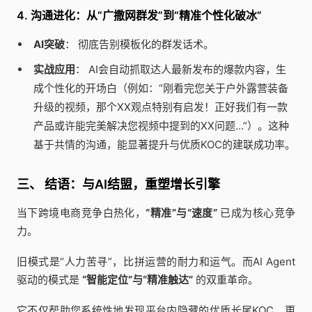
4. 沟通进化：从“广撒网群发”到“精准个性化破冰”
AI突破
： 彻底告别模板化的群发话术。
实战应用
： AI会自动抓取达人最新发布的爆款内容，生
成个性化的开场白（例如：“刚看完您关于户外露营装备
升级的视频，那个XX观点特别有启发！正好我们有一款
产品或许能完美解决您视频中提到的XX问题…”）。这种
基于共情的沟通，能显著提升与优质KOC的建联成功率。
三、 结语：与AI结盟，重塑增长引擎
当下跨境电商竞争白热化，
“精准”与“速度”
已成为核心竞争
力。
旧模式是“人力苦寻”，比拼运营的耐力和运气。而AI Agent
驱动的模式是
“智能定位”与“精准触达”
的双重革命。
它不仅帮助您系统性地发现平台内隐藏的优质长尾KOC，更