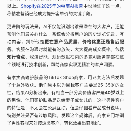
以上
。
Shopify在2025年的电商AI报告
中也验证了这一点，
称精准营销已经成为提升客单价的关键手段。
更进阶的玩法是，AI不仅能识别出谁是潜在的大客户，还能
预测他们最关心什么。系统会分析用户的历史浏览记录、互
动内容，判断他是
更在意产品质量、价格优惠还是售后服
务
。客服在沟通时就能有的放矢，大大提高成交概率。包括
知行奇点
、深演智能、观远数据在内的多家AI服务商都在这
个领域进行技术创新，帮助商家实现更精准的客户洞察。
有家卖高端护肤品的TikTok Shop商家，用这套方法后发现
了个意外收获。他们原本以为目标客户主要是25-35岁的女
性，结果AI分析出来，有相当一部分高价值客户是
40岁以上
的男性
，他们买护肤品是送给妻子或女儿的。这些男性客户
的特征是：不太会在公屏互动，但会仔细看产品成分说明，
特别关注是否有过敏风险。发现这个规律后，商家专门培训
了男性客服来对接这类客户，转化效果出奇地好。