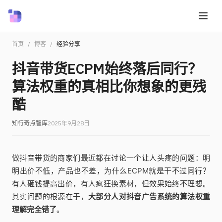
首页
/
博客
/
经验分享
抖音带货ECPM始终落后同行？
算法权重的真相比你想象的更残
酷
知行奇点智库
2025年9月28日
做抖音带货的商家们最近都在讨论一个让人头疼的问题：明
明出价不低，产品也不差，为什么ECPM就是干不过同行？
有人砸钱提高出价，有人疯狂换素材，但效果始终不理想。
其实问题的根源在于，
大部分人对抖音广告系统的算法权重
理解完全错了
。