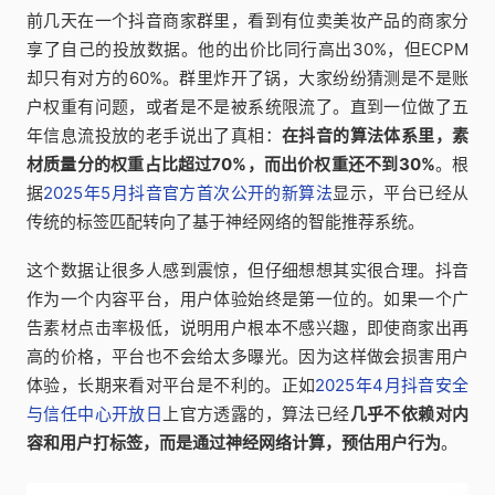
前几天在一个抖音商家群里，看到有位卖美妆产品的商家分
享了自己的投放数据。他的出价比同行高出30%，但ECPM
却只有对方的60%。群里炸开了锅，大家纷纷猜测是不是账
户权重有问题，或者是不是被系统限流了。直到一位做了五
年信息流投放的老手说出了真相：
在抖音的算法体系里，素
材质量分的权重占比超过70%，而出价权重还不到30%
。根
据
2025年5月抖音官方首次公开的新算法
显示，平台已经从
传统的标签匹配转向了基于神经网络的智能推荐系统。
这个数据让很多人感到震惊，但仔细想想其实很合理。抖音
作为一个内容平台，用户体验始终是第一位的。如果一个广
告素材点击率极低，说明用户根本不感兴趣，即使商家出再
高的价格，平台也不会给太多曝光。因为这样做会损害用户
体验，长期来看对平台是不利的。正如
2025年4月抖音安全
与信任中心开放日
上官方透露的，算法已经
几乎不依赖对内
容和用户打标签，而是通过神经网络计算，预估用户行为
。