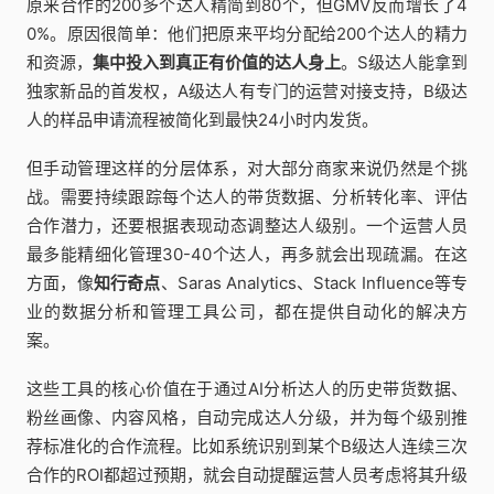
原来合作的200多个达人精简到80个，但GMV反而增长了4
0%。原因很简单：他们把原来平均分配给200个达人的精力
和资源，
集中投入到真正有价值的达人身上
。S级达人能拿到
独家新品的首发权，A级达人有专门的运营对接支持，B级达
人的样品申请流程被简化到最快24小时内发货。
但手动管理这样的分层体系，对大部分商家来说仍然是个挑
战。需要持续跟踪每个达人的带货数据、分析转化率、评估
合作潜力，还要根据表现动态调整达人级别。一个运营人员
最多能精细化管理30-40个达人，再多就会出现疏漏。在这
方面，像
知行奇点
、Saras Analytics、Stack Influence等专
业的数据分析和管理工具公司，都在提供自动化的解决方
案。
这些工具的核心价值在于通过AI分析达人的历史带货数据、
粉丝画像、内容风格，自动完成达人分级，并为每个级别推
荐标准化的合作流程。比如系统识别到某个B级达人连续三次
合作的ROI都超过预期，就会自动提醒运营人员考虑将其升级