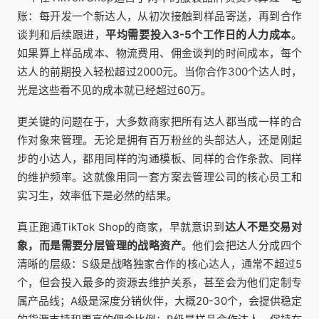
账：每开发一个新达人，从初次接触到样品寄送，再到合作
谈判和后续跟进，
平均需要投入3-5个工作日的人力成本
。
如果算上样品成本、物流费用、佣金谈判的时间成本，每个
达人的前期投入轻松超过2000元。当你合作300个达人时，
光是这些看不见的成本就已经超过60万。
更关键的问题在于，大多数商家把所有达人都当成一样的合
作对象来管理。无论是拥有百万粉丝的头部达人，还是刚起
步的小达人，都用同样的沟通模板、同样的合作条款、同样
的维护频率。这就像用同一套方案去管理公司的核心员工和
实习生，效率低下是必然的结果。
真正跑通TikTok Shop的商家，早就意识到
达人不是交易对
象，而是需要分层管理的战略资产
。他们会把达人分成四个
清晰的层级：S级是战略独家合作的核心达人，通常不超过5
个，但会投入最多的资源去维护关系，甚至会为他们定制专
属产品线；A级是深度分销伙伴，大概20-30个，会提供稳定