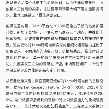
发现是竞品降价还是平台流量倾斜，从而快速调整策略。而
依赖人工判断的卖家，往往要等到销量大幅下滑才能察觉问
题，此时已经错过了最佳调整窗口。
值得注意的是，Temu平台在2025年还推出了新的站点扩展
计划，新增了奥地利、丹麦和罗马尼亚三个站点，并推出半
托管模式，
允许卖家在销售商品的同时保留更大的操作自主
性
。这些变化对Temu跨境电商卖家的精细化运营能力提出了
更高要求。不同站点的消费习惯、价格敏感度、物流时效要
求都存在差异，单一的选品策略很难在所有市场都获得成
功。头部卖家正在做的是建立”产品-市场匹配矩阵”，针对不
同站点制定差异化的选品和定价策略。
从行业趋势来看，数据驱动已经成为Temu跨境电商的基础设
施。据Market Research Future（MRF）预测，2025年全
球AI电商工具市场规模将突破120亿美元，年增长率达28.
5%。这个数据背后反映的是整个行业对数据能力的重视程度
在提升。一些技术服务商如
知行奇点
等，正在通过大数据分