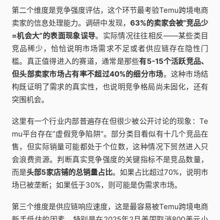
第二个维度是竞争强度评估，这个环节最考验Temu跨境电商
卖家的信息处理能力。调研中发现，
63%的卖家会被”竞品少
=机会大”的表面现象误导
。实际情况往往相反——某些类目
竞品稀少，恰恰说明市场需求不足或者供应链存在隐性门
槛。真正值得进入的赛道，通常是那些
有5-15个活跃竞品、
但头部卖家市场占有率不超过40%的细分市场
。这种市场结
构既证明了需求的真实性，也说明竞争格局尚未固化，还有
突围机会。
这里有一个行业内部普遍存在但很少被公开讨论的现象：Te
mu平台存在”虚假竞争陷阱”。部分类目看似有十几个竞品在
售，但实际销量可能都处于个位数，这种情况下贸然进入只
会浪费资源。判断真实竞争强度的关键指标不是竞品数量，
而是
头部5家店铺的总销量占比
。如果占比超过70%，说明市
场已被垄断；如果低于30%，则可能是伪需求市场。
第三个维度是供应链响应速度，这是最容易被Temu跨境电商
新手低估的因素。特别是在2025年2月美国取消800美元小