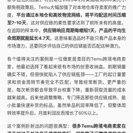
额免税政策后，Temu大幅加强了对本地仓库存卖家的推广力
度，
平台通过本地仓和高效物流网络，将平均配送时间压缩
至7-10天
，这对供应链的柔性要求达到了前所未有的高度。
在追踪的样本中，
供应链响应周期每缩短1天，产品的平均生
命周期就能延长4.7天
。这意味着选品时不能只看产品本身的
市场潜力，还要同步评估自己的供应链能否匹配这种潜力。
有个值得关注的案例是一位做家居类目的Temu跨境电商卖
家，他最初选择了看起来很有市场的创意收纳盒。前期销量
确实不错，但很快就陷入了供应链瓶颈——工厂的起订量要
求和资金周转节奏完全不匹配，导致经常断货。更严重的
是，每次断货都会导致平台权重下降，重新获取流量的成本
越来越高。后来他调整策略，专门筛选那些供应链成熟、能
小批量快速补货的标品，虽然单品利润率降低了，但整体周
转效率提升后，月度利润反而增长了60%以上。
这个案例折射出的问题很典型：
很多Temu跨境电商卖家在