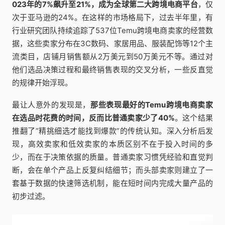
023年的7%飙升至21%，成为全球第二大跨境电商平台
，仅
次于亚马逊的24%。在这样的市场格局下，过去半年里，有
行业研究团队持续追踪了537位Temu跨境电商卖家的经营数
据，这些卖家分布在3C数码、家居用品、服装配饰等12个主
流类目，店铺月销售额从2万美元到50万美元不等。通过对
他们选品决策过程和最终销售表现的交叉分析，一些反直觉
的规律开始浮现。
最让人意外的发现是，
那些表现最好的Temu跨境电商卖家
在选品时花费的时间，反而比普通卖家少了40%
。这个结果
推翻了”精挑细选才能找到爆款”的传统认知。深入分析后发
现，高效卖家和低效卖家的本质区别不在于投入时间的多
少，而在于决策依据的质量。普通卖家习惯凭经验和直觉判
断，会在单个产品上反复纠结细节；而头部卖家则建立了一
套基于数据的快速筛选机制，能在短时间内完成大量产品的
初步过滤。