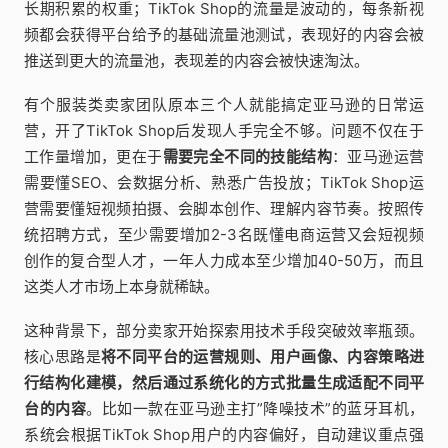
长期积累的权重；TikTok Shop的流量是波动的，每条新视
频都会获得平台给予的基础流量池测试，表现好的内容会被
推送到更大的流量池，表现差的内容会被快速淘汰。
有个服装类卖家团队原本三个人就能搞定亚马逊的日常运
营，开了TikTok Shop后发现人手完全不够。问题不仅在于
工作量增加，更在于
需要完全不同的技能结构
：亚马逊运营
需要懂SEO、会数据分析、熟悉广告投放；TikTok Shop运
营需要懂短视频拍摄、会脚本创作、理解内容节奏。按照传
统招聘方式，至少需要增加2-3名既懂电商运营又会短视频
创作的复合型人才，一年人力成本至少增加40-50万，而且
这类人才市场上本身就稀缺。
这种背景下，部分卖家开始探索用技术手段突破效率瓶颈。
核心思路是
将不同平台的运营规则、用户画像、内容策略进
行结构化建模，然后通过系统化的方式批量生成适配不同平
台的内容
。比如一款在亚马逊主打”降噪技术”的蓝牙耳机，
系统会根据TikTok Shop用户的内容偏好，自动建议重点强