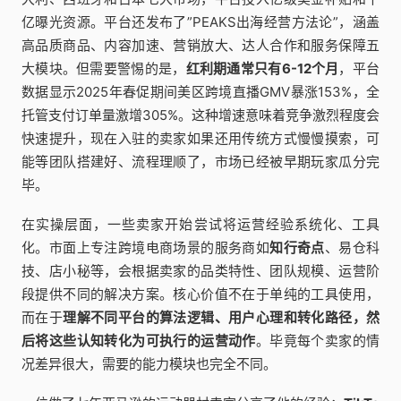
亿曝光资源。平台还发布了”PEAKS出海经营方法论”，涵盖
高品质商品、内容加速、营销放大、达人合作和服务保障五
大模块。但需要警惕的是，
红利期通常只有6-12个月
，平台
数据显示2025年春促期间美区跨境直播GMV暴涨153%，全
托管支付订单量激增305%。这种增速意味着竞争激烈程度会
快速提升，现在入驻的卖家如果还用传统方式慢慢摸索，可
能等团队搭建好、流程理顺了，市场已经被早期玩家瓜分完
毕。
在实操层面，一些卖家开始尝试将运营经验系统化、工具
化。市面上专注跨境电商场景的服务商如
知行奇点
、易仓科
技、店小秘等，会根据卖家的品类特性、团队规模、运营阶
段提供不同的解决方案。核心价值不在于单纯的工具使用，
而在于
理解不同平台的算法逻辑、用户心理和转化路径，然
后将这些认知转化为可执行的运营动作
。毕竟每个卖家的情
况差异很大，需要的能力模块也完全不同。