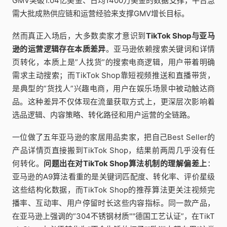
GMV突破1.04亿美金、日均1400万美金的数据支撑，平台急
需大批成熟供应链和运营经验来支撑GMV增长目标。
然而真正入场后，大多数卖家才意识到
TikTok Shop与亚马
逊的运营逻辑存在本质差异
。亚马逊依赖搜索关键词和详情
页转化，本质上是”人找货”的搜索电商逻辑，用户带着明确
需求主动搜索；而TikTok Shop靠短视频推送和直播带货，
是典型的”货找人”兴趣电商，用户在娱乐场景中被动触达商
品。这种差异不仅体现在流量获取方式上，更深层次影响着
选品逻辑、内容策略、转化路径和用户运营的全链路。
一位做了五年亚马逊的家居用品卖家，把自己Best Seller的
产品详情页直接搬到TikTok Shop，结果前两周几乎没有任
何转化。
问题出在对TikTok Shop算法机制的理解偏差上
：
亚马逊的A9算法看重的是关键词匹配度、转化率、评价星级
这些结构化数据，而TikTok Shop的推荐算法更关注视频完
播率、互动率、用户停留时长这些内容指标。同一款产品，
在亚马逊上强调的”304不锈钢材质""德国工艺认证”，在TikT