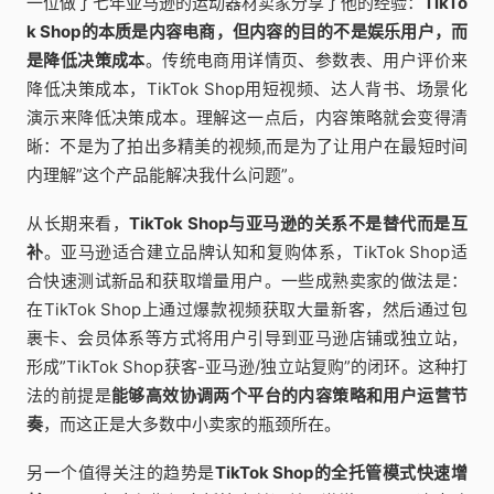
一位做了七年亚马逊的运动器材卖家分享了他的经验：
TikTo
k Shop的本质是内容电商，但内容的目的不是娱乐用户，而
是降低决策成本
。传统电商用详情页、参数表、用户评价来
降低决策成本，TikTok Shop用短视频、达人背书、场景化
演示来降低决策成本。理解这一点后，内容策略就会变得清
晰：不是为了拍出多精美的视频,而是为了让用户在最短时间
内理解”这个产品能解决我什么问题”。
从长期来看，
TikTok Shop与亚马逊的关系不是替代而是互
补
。亚马逊适合建立品牌认知和复购体系，TikTok Shop适
合快速测试新品和获取增量用户。一些成熟卖家的做法是：
在TikTok Shop上通过爆款视频获取大量新客，然后通过包
裹卡、会员体系等方式将用户引导到亚马逊店铺或独立站，
形成”TikTok Shop获客-亚马逊/独立站复购”的闭环。这种打
法的前提是
能够高效协调两个平台的内容策略和用户运营节
奏
，而这正是大多数中小卖家的瓶颈所在。
另一个值得关注的趋势是
TikTok Shop的全托管模式快速增