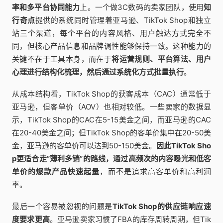
率和多平台协同能力
上。一个做3C数码的卖家团队，使用
知
行奇点
提供的系统同时管理着亚马逊、TikTok Shop和独立
站三个渠道，每个平台的内容风格、用户触达方式完全不
同，但核心产品信息和品牌调性能够保持一致。这种能力的
关键不在于工具本身，而在于
将运营规则、平台算法、用户
心理进行结构化梳理，然后通过系统化方式批量执行
。
从成本结构看，TikTok Shop的获客成本（CAC）通常低于
亚马逊，但客单价（AOV）也相对较低。一些卖家的数据显
示，TikTok Shop的CAC在5-15美金之间，而亚马逊的CAC
在20-40美金之间；但TikTok Shop的客单价集中在20-50美
金，亚马逊的客单价可以达到50-150美金。
因此TikTok Sho
p更适合走”薄利多销”的路线，通过高频次的内容曝光和低客
单价的爆款产品快速起量
，而不是追求高客单价和高利润
率。
最后一个容易被忽视的问题是
TikTok Shop的供应链响应速
度要求更高
。亚马逊卖家习惯了FBA的库存周转周期，但Tik