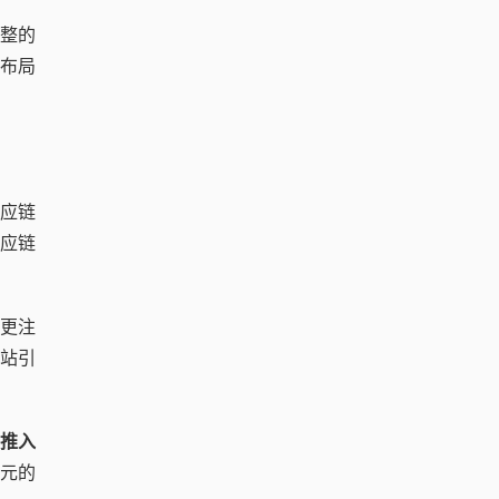
整的
布局
应链
应链
时更注
站引
被推入
美元的