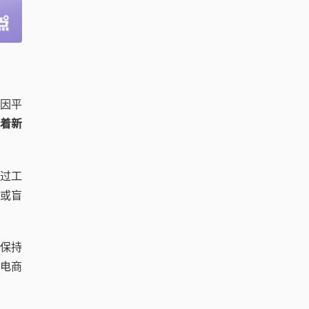
因平
着新
过工
或盲
保持
的电商