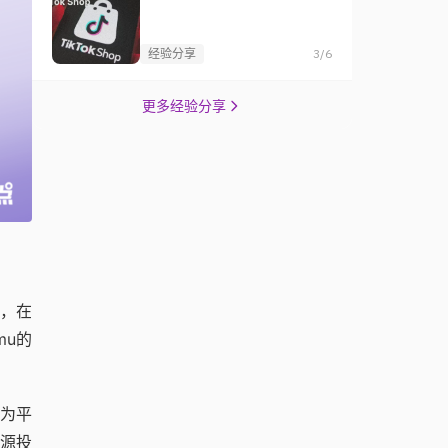
经验分享
3/6
更多经验分享
，在
mu的
为平
源投