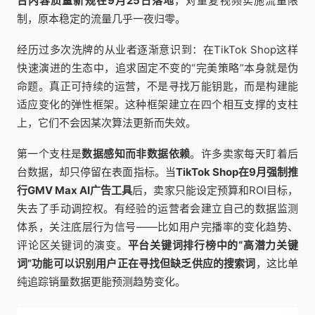
台内容质量新规在9月25日落地
，对重复视频实施流量限
制，原本稳定的流量几乎一夜归零。
经历过多次洗牌的从业者逐渐意识到：在TikTok Shop这样
快速演进的生态中，追求固定不变的“完美策略”本身就是伪
命题。真正可持续的运营，不是寻找万能钥匙，而是构建能
适应变化的弹性框架。这种框架建立在四个相互支撑的支柱
上，它们不会因某次算法更新而失效。
第一个支柱是
数据感知而非数据依赖
。许多卖家每天盯着后
台数据，却只停留在表面指标。当
TikTok Shop在9月强制推
行GMV Max AI广告工具
后，卖家只能设定预算和ROI目标，
失去了手动调控权。有经验的运营者会建立自己的数据监测
体系，关注底层行为信号——比如用户完播率的变化趋势、
评论区关键词的演变。
平台关键词排行榜中的“高潜力关键
词”功能可以识别用户正在寻找但缺乏供应的搜索词
，这比单
纯追踪销量数据更能预测趋势变化。