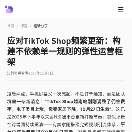
首页
/
博客
/
经验分享
应对TikTok Shop频繁更新：构
建不依赖单一规则的弹性运营框
架
知行奇点智库
2025年11月5日
凌晨两点，手机屏幕又一次亮起。不是订单通知，而是团队
群里一条新消息：
“TikTok Shop越南站刚刚调整了佣金费
率，电子类目上涨，母婴家居下降，10月27日生效”
。这已
是2025年下半年以来第N次被平台更新打断节奏。类似场景
在跨境圈持续重演——有卖家刚搭建完短视频引流体系，
平