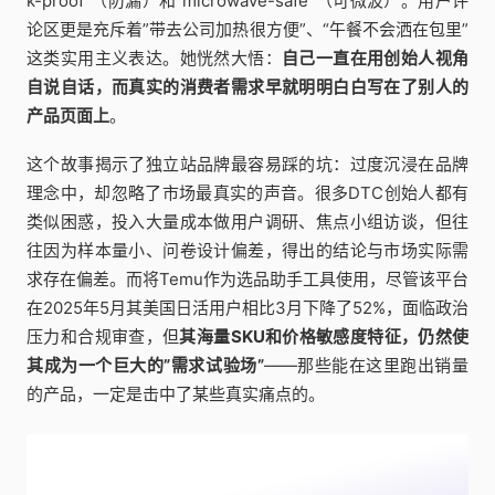
k-proof”（防漏）和”microwave-safe”（可微波）。用户评
论区更是充斥着”带去公司加热很方便”、“午餐不会洒在包里”
这类实用主义表达。她恍然大悟：
自己一直在用创始人视角
自说自话，而真实的消费者需求早就明明白白写在了别人的
产品页面上
。
这个故事揭示了独立站品牌最容易踩的坑：过度沉浸在品牌
理念中，却忽略了市场最真实的声音。很多DTC创始人都有
类似困惑，投入大量成本做用户调研、焦点小组访谈，但往
往因为样本量小、问卷设计偏差，得出的结论与市场实际需
求存在偏差。而将Temu作为选品助手工具使用，尽管该平台
在2025年5月其美国日活用户相比3月下降了52%，面临政治
压力和合规审查，但
其海量SKU和价格敏感度特征，仍然使
其成为一个巨大的”需求试验场”
——那些能在这里跑出销量
的产品，一定是击中了某些真实痛点的。