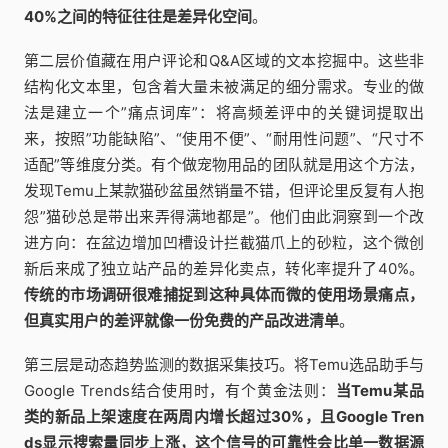
40%之间的特征往往是差异化空间
。
第二层价值藏在用户评论和Q&A区域的文本挖掘中。这些非
结构化文本里，包含着大量未被满足的细分需求。专业的做
法是建立一个”痛点词库”：将高频差评中的关键词提取出
来，按照”功能缺陷”、“使用不便”、“耐用性问题”、“尺寸不
适配”等维度分类。有个做宠物用品的团队就是用这个方法，
发现Temu上某款猫砂盆虽然销量不错，但评论里反复有人抱
怨”猫砂总是带出来弄得满地都是”。他们由此洞察到一个改
进方向：在盆边增加凹槽设计拦截猫爪上的砂粒，这个微创
新后来成了独立站产品的差异化卖点，转化率提升了40%。
传统的市场调研很难捕捉到这种具体而微的使用场景痛点，
但真实用户的差评就像一份免费的产品改进清单
。
第三层是动态趋势监测的数据采集技巧。将Temu选品助手与
Google Trends结合使用时，有个黄金法则：
当Temu某品
类的新品上架速度在两周内增长超过30%，且Google Tren
ds显示搜索量同步上涨，这个信号的可靠性会比单一数据源