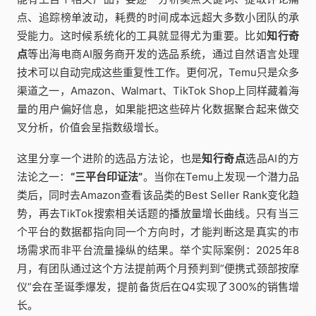
点、追踪榜单波动，耗费的时间成本远超大多数小团队的承
受能力。这时候系统化的工具就显得尤为重要。比如
知行奇
点
等出海电商AI服务商开发的选品系统，通过自然语言处理
技术可以自动完成这些重复性工作。更何况，Temu只是众多
渠道之一，Amazon、Walmart、TikTok Shop上同样藏着海
量的用户偏好信息，如果能把这些碎片化数据聚合起来做交
叉分析，价值会呈指数级增长。
这里分享一个进阶的选品方法论，也是
知行奇点
选品AI的方
法论之一：
“三平台印证法”
。当你在Temu上发现一个潜力品
类后，同时去Amazon查看该品类的Best Seller Rank变化趋
势，再去TikTok搜索相关话题的播放量增长曲线。只有当三
个平台的数据都指向同一个方向时，才能判断这是真实的市
场需求而非平台流量操纵的结果。举个实际案例：2025年8
月，有团队通过这个方法提前两个月预判到”便携式颈部按摩
仪”会在圣诞季爆发，提前备货后在Q4实现了300%的销售增
长。