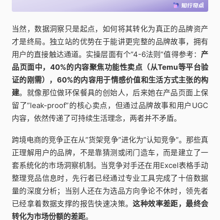
当然，数据洞察只是起点，如何将其转化为真正的品牌资产
才是终局。独立站的优势在于能讲更完整的品牌故事，拥有
用户的直接触达通道。实操层面有个”4-6法则”值得参考：
产
品页面中，40%的内容聚焦功能性卖点（从Temu等平台验
证的刚需），60%的内容用于情感价值和生活方式主张的构
建
。就像那位做环保餐具的创始人，后来她在产品页面上保
留了”leak-proof”的核心卖点，但通过品牌故事和用户UGC
内容，依然传递了可持续生活理念，两者并不矛盾。
跨境电商的竞争正在从”货架竞争”进化为”认知竞争”。那些真
正理解用户的品牌，不是靠猜测或闭门造车，而是建立了一
套系统化的市场洞察机制。当竞争对手还在用Excel表格手动
整理竞品信息时，先行者已经通过专业工具完成了十倍数据
量的深度分析；当别人还在为选品方向争论不休时，领先者
已经拿着数据支撑的报告快速决策。
这种效率差距，最终会
转化为市场份额的差距
。