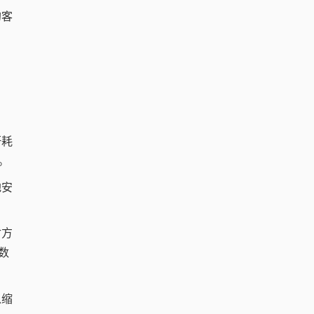
的客
研耗
。
地安
付方
数
以缩