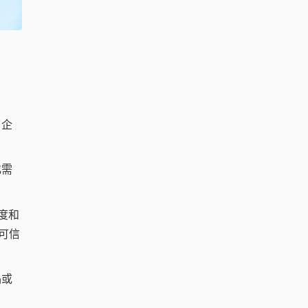
了企
化需
度和
可信
品或