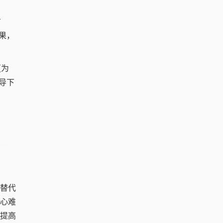
方
果，
更为
导下
于替代
心难
提高