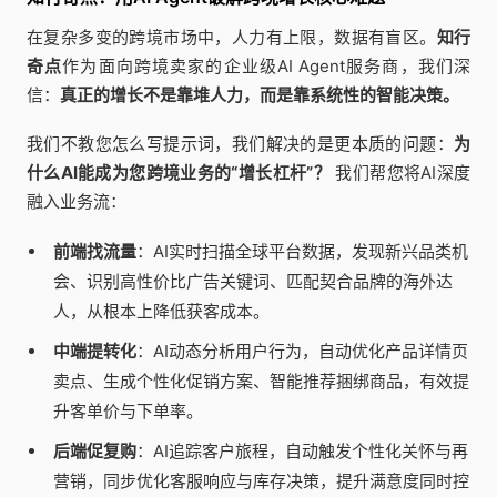
在复杂多变的跨境市场中，人力有上限，数据有盲区。
知行
奇点
作为面向跨境卖家的企业级AI Agent服务商，我们深
信：
真正的增长不是靠堆人力，而是靠系统性的智能决策。
我们不教您怎么写提示词，我们解决的是更本质的问题：
为
什么AI能成为您跨境业务的“增长杠杆”？
我们帮您将AI深度
融入业务流：
前端找流量
：AI实时扫描全球平台数据，发现新兴品类机
会、识别高性价比广告关键词、匹配契合品牌的海外达
人，从根本上降低获客成本。
中端提转化
：AI动态分析用户行为，自动优化产品详情页
卖点、生成个性化促销方案、智能推荐捆绑商品，有效提
升客单价与下单率。
后端促复购
：AI追踪客户旅程，自动触发个性化关怀与再
营销，同步优化客服响应与库存决策，提升满意度同时控