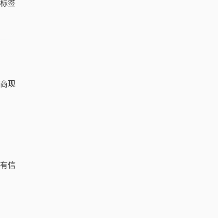
行标签
商现
都有信