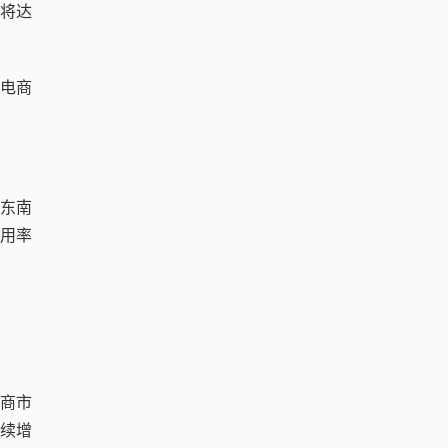
年将达
境电商
是东南
用率
电商市
继续增