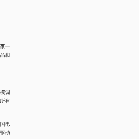
国家一
品和
规模调
乎所有
各国电
驱动