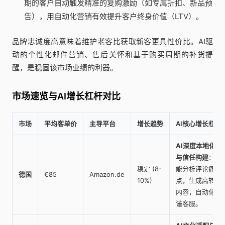
期的客户自动触发精准的复购激励（如专属折扣、新品预
告），用自动化营销有效提升客户终身价值（LTV）。
品牌忠诚度高意味着维护老客比获取新客更具性价比。AI驱
动的个性化邮件营销、售后关怀和基于购买周期的补货提
醒，是稳固该市场业绩的利器。
市场速览与AI增长杠杆对比
市场
平均客单价
主导平台
增长趋势
AI核心增长杠杆
AI深度本地化
与信任构建
：智
稳定 (8-
能分析评论痛
德国
€85
Amazon.de
10%)
点，生成高转化
内容，自动化严
谨客服。