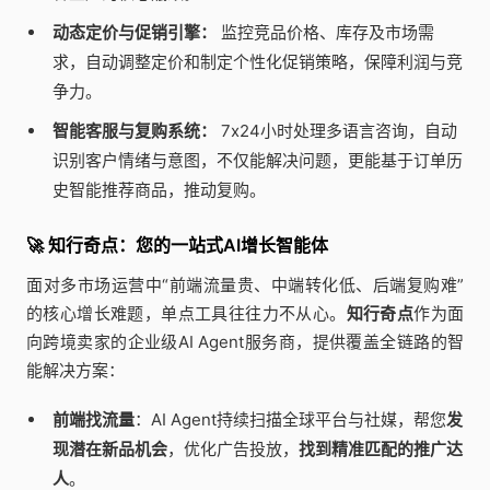
动态定价与促销引擎：
监控竞品价格、库存及市场需
求，自动调整定价和制定个性化促销策略，保障利润与竞
争力。
智能客服与复购系统：
7x24小时处理多语言咨询，自动
识别客户情绪与意图，不仅能解决问题，更能基于订单历
史智能推荐商品，推动复购。
🚀 知行奇点：您的一站式AI增长智能体
面对多市场运营中“前端流量贵、中端转化低、后端复购难”
的核心增长难题，单点工具往往力不从心。
知行奇点
作为面
向跨境卖家的企业级AI Agent服务商，提供覆盖全链路的智
能解决方案：
前端找流量
：AI Agent持续扫描全球平台与社媒，帮您
发
现潜在新品机会
，优化广告投放，
找到精准匹配的推广达
人
。