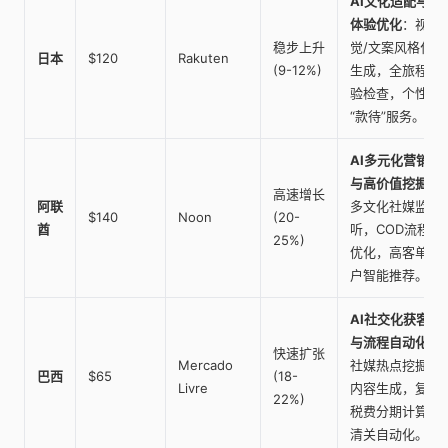
AI文化适配与
体验优化
：视
稳步上升
觉/文案风格化
日本
$120
Rakuten
(9-12%)
生成，全旅程体
验检查，个性化
“款待”服务。
AI多元化营销
与高价值挖掘
：
高速增长
阿联
多文化社媒监
$140
Noon
(20-
酋
听，COD流程
25%)
优化，高客单客
户智能推荐。
AI社交化获客
与流程自动化
：
快速扩张
Mercado
社媒热点挖掘与
巴西
$65
(18-
Livre
内容生成，复杂
22%)
税费分期计算，
清关自动化。