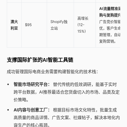
AI流量精准采
购与复购提升
：
高增长
澳大
Shopify独
广告竞价智能调
$95
(12-
利亚
立站
优，客户生命周
15%)
期管理，自动化
复购营销。
支撑国际扩张的AI智能工具链
成功管理国际电商业务需要构建智能化的技术栈：
智能市场研究平台：
替代传统的低效调研，能基于实时
跨平台数据，AI推荐最适合您货盘切入的市场、品类及定
价策略。
AI内容与创意工厂：
根据目标市场文化特性，批量生成
高质量的商品详情、广告文案、社媒帖子，解决本地化内
容生产的核心瓶颈。