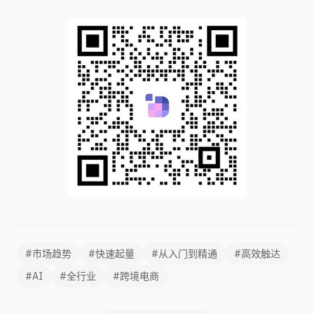
#市场趋势
#快速起量
#从入门到精通
#高效触达
#AI
#全行业
#跨境电商