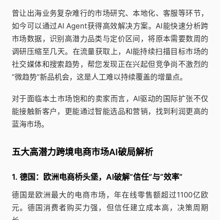
曾让出海业务复杂难行的市场研究、本地化、客服等环节，
如今可以通过AI Agent获得高效解决方案。AI能快速分析跨
市场数据，识别高潜力品类与定价区间，将原本需要数周的
调研压缩至几天。在流量获取上，AI能持续扫描目标市场的
社交媒体和搜索趋势，帮您发现正在兴起但竞争尚不激烈的
“微趋势”新品机会，这是人工难以持续覆盖的增量点。
对于面临本土市场饱和的卖家而言，AI驱动的国际扩张不仅
能接触新客户，更能通过智能选品和营销，找到利润更高的
蓝海市场。
五大高潜力跨境电商市场AI破局解析
1. 德国：欧洲电商桥头堡，AI破解“信任”与“效率”
德国是欧洲最大的电商市场，年在线零售额超过1100亿欧
元。德国消费者购买力强，但信任建立成本高，决策周期