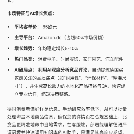
长。
市场特征与AI增长焦点：
平均客单价：
85欧元
主导平台：
Amazon.de（占超50%市场份额）
增长趋势：
年均稳定增长8-10%
热门品类：
消费电子、时尚服饰、家居园艺、汽车配件
AI破局点：
利用AI深度分析竞品评论
，自动提炼德国买
家最关注的品质痛点（如“耐用性”、“环保材料”、“精准尺
寸”），并生成高说服力的本地化产品描述与QA，快速建
立专业信任，缩短决策链路。
德国消费者偏好详尽信息。手动研究效率低下，AI可以批量
处理海量本地商品信息，确保您的详情页在合规基础上，比
竞品更精准地命中当地需求。在客服端，部署能理解德语严
谨语境并快速调用知识库的AI助手，是满足其高响应期望、