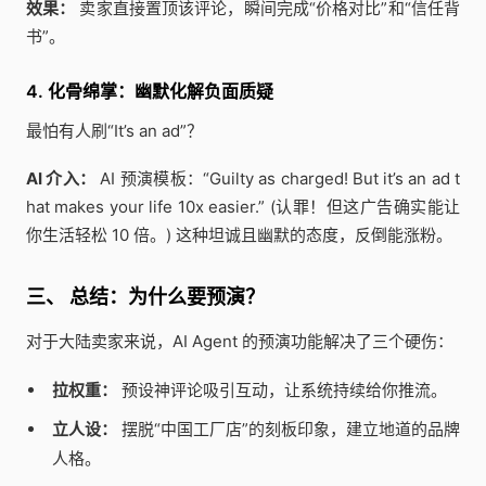
效果：
卖家直接置顶该评论，瞬间完成“价格对比”和“信任背
书”。
4. 化骨绵掌：幽默化解负面质疑
最怕有人刷“It’s an ad”？
AI 介入：
AI 预演模板：“Guilty as charged! But it’s an ad t
hat makes your life 10x easier.” (认罪！但这广告确实能让
你生活轻松 10 倍。) 这种坦诚且幽默的态度，反倒能涨粉。
三、 总结：为什么要预演？
对于大陆卖家来说，AI Agent 的预演功能解决了三个硬伤：
拉权重：
预设神评论吸引互动，让系统持续给你推流。
立人设：
摆脱“中国工厂店”的刻板印象，建立地道的品牌
人格。