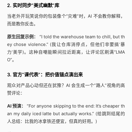
2. 实时同步“美式幽默”库
当老外开玩笑说你的包装像个“灾难”时，AI 不会教你解释，
而是教你反击。
原生回复示例：
“I told the warehouse team to chill, but th
ey chose violence.” (我让仓库消停点，但他们非要搞‘暴
力’美学)。这种自嘲能瞬间拉近距离，让评论区刷满“LMA
O”。
3. 官方“课代表”：把价值锚点演出来
观众对产品心动但还在犹豫？AI 会生成一个“路人”视角的高
赞评论：
AI 预演：
“For anyone skipping to the end: It’s cheaper th
an my daily iced latte but actually works.” (给跳到结尾的
人总结：比我的冰拿铁还便宜，但真的好用。)