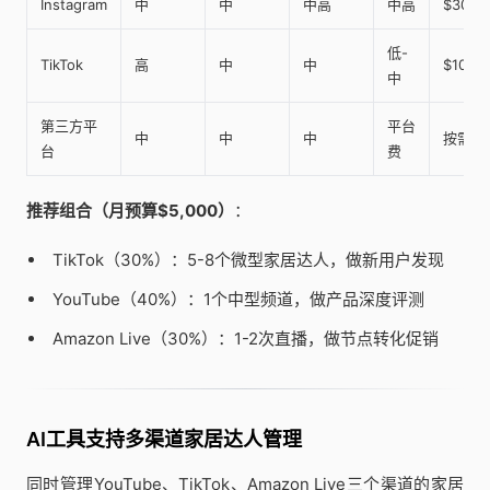
Instagram
中
中
中高
中高
$300-
低-
TikTok
高
中
中
$100-
中
第三方平
平台
中
中
中
按需
台
费
推荐组合（月预算$5,000）
：
TikTok（30%）：5-8个微型家居达人，做新用户发现
YouTube（40%）：1个中型频道，做产品深度评测
Amazon Live（30%）：1-2次直播，做节点转化促销
AI工具支持多渠道家居达人管理
同时管理YouTube、TikTok、Amazon Live三个渠道的家居