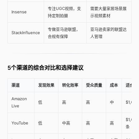
专注UGC视频，支
需要大量家居场景展
Insense
持定制拍摄
示视频素材
专做亚马逊联盟，
亚马逊卖家的联盟达
StackInfluence
合规有保障
人管理
5个渠道的综合对比和选择建议
渠道
发现效果
转化效率
受众质量
成本
适合预
Amazon
低
高
高
中
$1,00
Live
$1,000
YouTube
低
中高
高
高
条