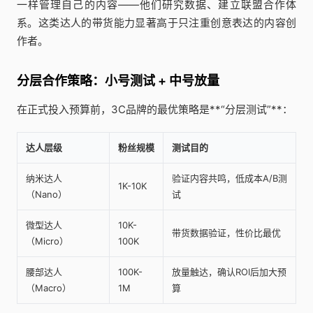
一样管理自己的内容——他们研究数据、建立联盟合作体
系。这类达人的带货能力显著高于只注重创意表达的内容创
作者。
分层合作策略：小号测试 + 中号放量
在正式投入预算前，3C品牌的最优策略是**“分层测试”**：
达人层级
粉丝规模
测试目的
纳米达人
验证内容共鸣，低成本A/B测
1K-10K
（Nano）
试
微型达人
10K-
带货数据验证，性价比最优
（Micro）
100K
腰部达人
100K-
放量触达，确认ROI后加大预
（Macro）
1M
算