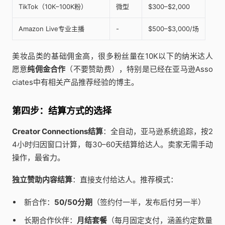
TikTok（10K–100K粉）
微型
$300–$2,000
Amazon Live专业主播
-
$500–$3,000/场
美妆品类的基础佣金高，很多粉丝量在10K以下的纳米达人
愿意
纯佣金合作
（不要赞助费），特别是已经在亚马逊Asso
ciates中有相关产品推荐经验的博主。
第四步：结算方式的选择
Creator Connections结算
：全自动，亚马逊系统追踪，按2
4小时归因窗口计算，每30–60天结算给达人。卖家无需手动
操作，最省力。
独立赞助内容结算
：直接支付给达人。推荐模式：
新合作：
50/50分期
（签约付一半，发布后付另一半）
长期合作伙伴：
月结套餐
（每月固定支付，涵盖约定数量