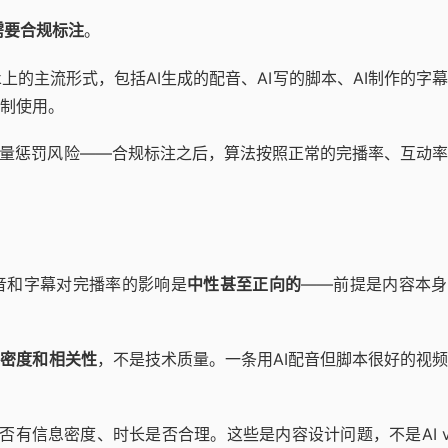
但需要合规标注
。
ok上的主流形式，包括AI生成的配音、AI写的脚本、AI制作的字
制使用。
流量惩罚风险——合规标注之后，算法按照正常的完播率、互动
配音和字幕对完播率的影响是
中性甚至正向的
——前提是内容本身
息密度和相关性
，不是技术质量。一条用AI配音但脚本很好的视
有信息密度、时长是否合理。这些是内容设计问题，不是AI v