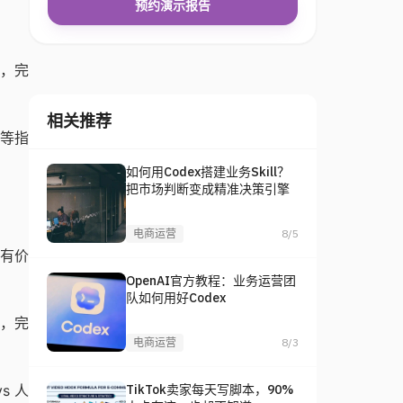
预约演示报告
幕，完
相关推荐
率等指
如何用Codex搭建业务Skill？
把市场判断变成精准决策引擎
电商运营
8/5
有价
OpenAI官方教程：业务运营团
队如何用好Codex
频，完
电商运营
8/3
TikTok卖家每天写脚本，90%
s 人