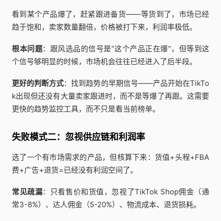
看到某个产品爆了，赶紧跟进备货——等货到了，市场已经
趋于饱和，卖家数量翻倍，价格被打下来，利润率极低。
根本问题
：跟风选品的信号是”这个产品正在爆”，但等到这
个信号够明显的时候，市场机会往往已经进入了后半段。
更好的判断方式
：找到趋势的早期信号——产品开始在TikTo
k出现但还没有大量卖家跟进时，而不是等爆了再跟。这需要
更快的趋势监控工具，而不只是看当前榜单。
失败模式二：忽视供应链和利润率
选了一个有市场需求的产品，但核算下来：货值+头程+FBA
费+广告+退货=已经没有利润空间了。
常见疏漏
：只看售价和货值，忽视了TikTok Shop佣金（通
常3-8%）、达人佣金（5-20%）、物流成本、退货损耗。