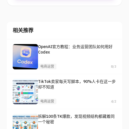
相关推荐
OpenAI官方教程：业务运营团队如何用好
Codex
电商运营
8/3
TikTok卖家每天写脚本，90%人卡在这一步
却不知道
电商运营
4/2
拆解100条TK爆款，发现视频结构都藏着同
一个秘密