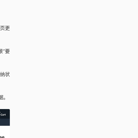
页更
景”要
收纳状
据。