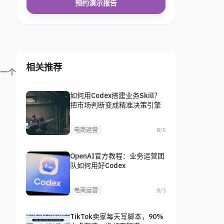
预约演示报告
相关推荐
一个
如何用Codex搭建业务Skill？
把市场判断变成精准决策引擎
电商运营
8/5
OpenAI官方教程：业务运营团
队如何用好Codex
电商运营
8/3
TikTok卖家每天写脚本，90%