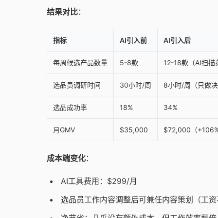
结果对比
：
指标
AI引入前
AI引入后
每周候选产品数量
5-8款
12-18款（AI扫
选品员调研时间
30小时/周
8小时/周（只做
选品成功率
18%
34%
月GMV
$35,000
$72,000（+106
成本端变化
：
AI工具费用：$299/月
选品员工作内容调整后可兼任内容策划（工资
净节省：几乎没有额外成本，但工作效率翻倍