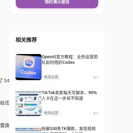
预约演示报告
相关推荐
OpenAI官方教程：业务运营团
队如何用好Codex
电商运营
8/3
了34
TikTok卖家每天写脚本，90%
人卡在这一步却不知道
供给还
电商运营
4/2
做置换
拆解100条TK爆款，发现视频