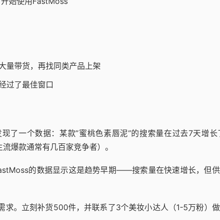
始使用FastMoss
大量带货，再找同类产品上架
经过了最佳窗口
榜上发现了一个数据：某款”蜜桃色素唇泥”的搜索量在过去7天增长
相比主流爆款通常有几百家竞争者）。
astMoss的数据显示这是趋势早期——搜索量在快速增长，但
需求。立刻补货500件，并联系了3个美妆小达人（1-5万粉）