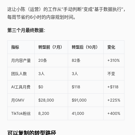
这让小陈（运营）的工作从”手动判断”变成”基于数据执行”，
每周节省约6小时的内容规划时间。
第三个月最终数据
：
指标
转型前（7月）
转型后（10月）
变化
月内容产量
20条
82条
+310%
团队人数
3人
3人
不变
AI工具月费
$0
$118
+$118
月GMV
$28,000
$91,000
+225%
TikTok粉丝
8,200
41,000
+400%
可以复制的转型路径