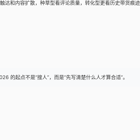
触达和内容扩散，种草型看评论质量，转化型更看历史带货痕迹
h tools 2026 的起点不是“搜人”，而是“先写清楚什么人才算合适”。