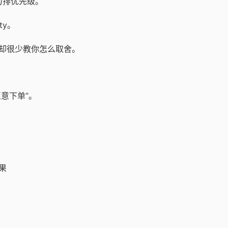
力排优先级。
ety。
法，却很少教你怎么取舍。
意下单”。
果