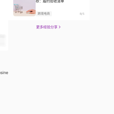
荐：履约验收清单
跨境电商
8/5
更多经验分享
ine