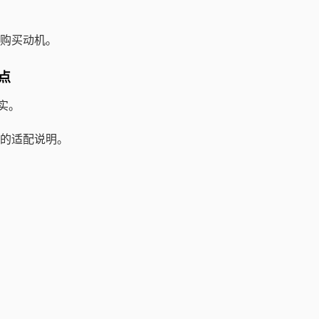
近购买动机。
据点
实。
的适配说明。