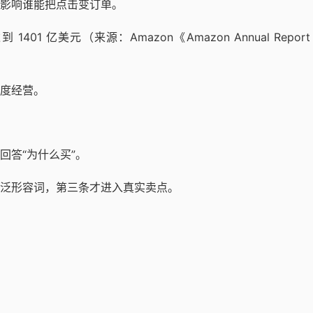
影响谁能把点击变订单。
01 亿美元（来源：Amazon《Amazon Annual Report 
度经营。
回答“为什么买”。
泛形容词，第三条才进入真实卖点。