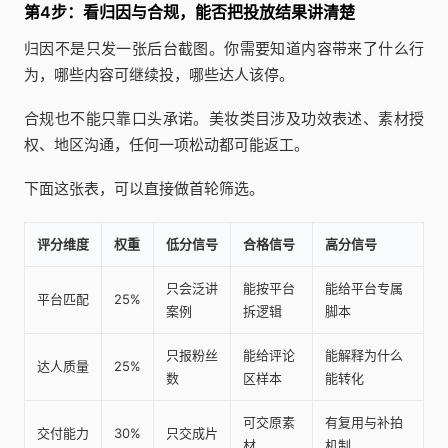
第4步：看归因与合规，能否把投放结果讲清楚
归因不是只发一张后台截图。你需要知道内容带来了什么行
为，哪些内容可继续投，哪些达人该停。
合规也不能只靠口头承诺。美妆类目涉及功效表述、素材授
权、地区沟通，任何一项松动都可能返工。
下面这张表，可以直接做首轮筛选。
评分维度
权重
低分信号
合格信号
高分信号
只会泛讲
能按平台
能给平台专属
平台匹配
25%
案例
拆逻辑
脚本
只报粉丝
能给评论
能解释为什么
达人质量
25%
数
区样本
能转化
可交原素
有复用与补拍
交付能力
30%
只交成片
材
机制