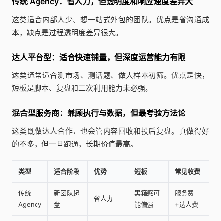
传统 Agency：省人力，但透明度和响应速度差异大
这类适合内部人少、想一站式外包的团队。优点是省沟通成
本，缺点是过程透明度差异很大。
达人平台型：适合快速铺量，但深度运营能力有限
这类通常适合测市场、测话题、做大样本初筛。优点是快，
短板是脚本、复盘和二次利用能力未必强。
混合型服务商：兼顾执行与数据，但最考验方法论
这类既做达人合作，也会管内容回收和投后复盘。真做得好
的不多，但一旦跑通，长期价值最高。
类型
适合阶段
优势
短板
常见收费
传统
新团队起
黑箱感可
服务费
省人力
Agency
盘
能偏强
+达人费