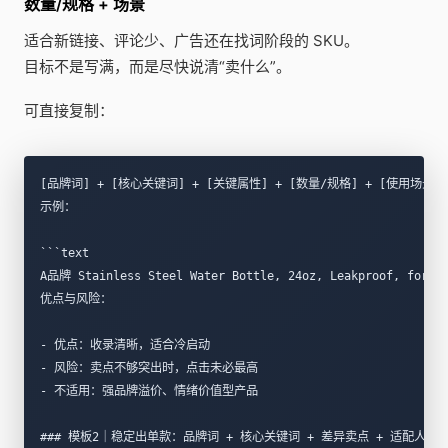
数量/规格 + 场景
适合新链接、评论少、广告还在找词阶段的 SKU。
目标不是写满，而是尽快说清“卖什么”。
可直接复制：
[品牌词] + [核心关键词] + [关键属性] + [数量/规格] + [使用场景]
示例：
```text
A品牌 Stainless Steel Water Bottle, 24oz, Leakproof, for Gy
优点与风险：
- 优点：收录清晰，适合冷启动  
- 风险：卖点不够突出时，点击未必最高  
- 不适用：强品牌溢价、情绪价值型产品  
### 模板2｜稳定出单款：品牌词 + 核心关键词 + 差异卖点 + 适配人群/