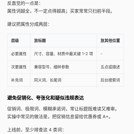
反直觉的一点是：
属性词越全，不一定点得越高；买家常常只扫前半段。
建议把属性分成两层：
层级
放标题
放其他位置
必要属性
尺寸、容量、材质中最关键 1-2 项
-
次要属性
兼容型号、细碎参数
五点或描述
补充词
同义词、长尾词
后台搜索词
避免促销化、夸张化和疑似违规表达
促销词、极限词、模糊承诺词，常让标题既难读又难审。
实操中常见的做法是，把促销信息留给优惠券或 A+。
上线前，至少排查这 4 类词：