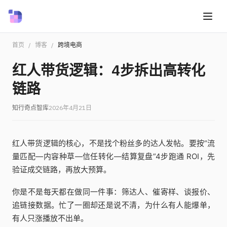
首页
/
博客
/
跨境电商
红人带货逻辑：4步拆出高转化
链路
知行奇点智库
2026年4月21日
红人带货逻辑的核心，不是找个粉丝多的达人发帖。要按“流
量匹配—内容种草—信任转化—结算复盘”4步跑通 ROI，先
验证成交链路，再放大预算。
你是不是每天都在做同一件事：筛达人、催寄样、谈报价、
追链接数据。忙了一圈却还是说不清，为什么有人能爆单，
有人只涨播放不出单。