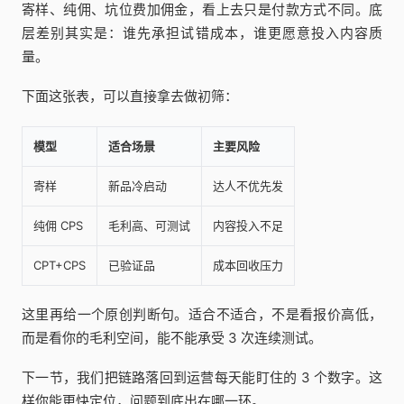
寄样、纯佣、坑位费加佣金，看上去只是付款方式不同。底
层差别其实是：谁先承担试错成本，谁更愿意投入内容质
量。
下面这张表，可以直接拿去做初筛：
模型
适合场景
主要风险
寄样
新品冷启动
达人不优先发
纯佣 CPS
毛利高、可测试
内容投入不足
CPT+CPS
已验证品
成本回收压力
这里再给一个原创判断句。适合不适合，不是看报价高低，
而是看你的毛利空间，能不能承受 3 次连续测试。
下一节，我们把链路落回到运营每天能盯住的 3 个数字。这
样你能更快定位，问题到底出在哪一环。