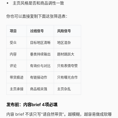
主页风格是否和商品调性一致
你也可以直接复制下面这张筛选表：
项目
过线信号
风险信号
受众
目标地区清晰
地区混杂
内容
垂类持续输出
题材跳跃大
评论
有询价与对比
只有表情夸赞
带货痕迹
有链接动作
只有曝光合作
主页承接
商品相关强
主页杂乱
发布前：内容brief 4项必填
内容 brief 不该只写“请自然带货”。越模糊，越容易做成软曝