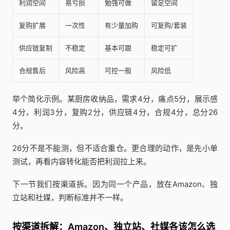
利润空间
易亏损
勉强可做
留足空间
复购扩展
一次性
有少量加购
可复购/套装
供应链复制
不稳定
基本可跟
稳定可扩
合规售后
风险高
可控一般
风险低
举个简化示例。某厨房收纳品，需求4分，痛点5分，展示感
4分，利润3分，复购2分，供应链4分，合规4分，总分26
分。
26分不是不能测，但不适合重仓。更合理的动作，是先小单
测试，再看内容转化能否把利润拉上来。
下一节我们按渠道拆。因为同一个产品，放在Amazon、独
立站和社媒，判断标准并不一样。
按渠道拆解：Amazon、独立站、社媒各该怎么选