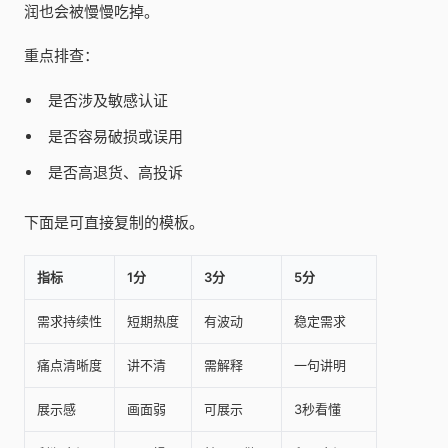
润也会被慢慢吃掉。
重点排查：
是否涉及敏感认证
是否容易破损或误用
是否高退货、高投诉
下面是可直接复制的模板。
指标
1分
3分
5分
需求持续性
短期热度
有波动
稳定需求
痛点清晰度
讲不清
需解释
一句讲明
展示感
画面弱
可展示
3秒看懂