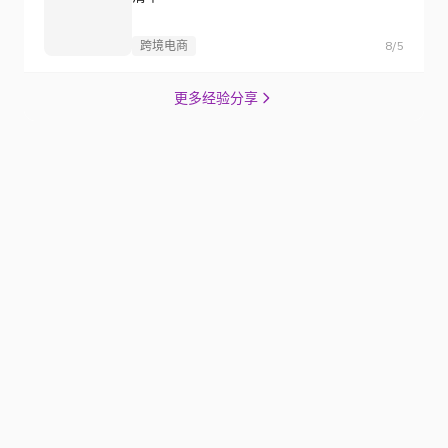
基于多市场数据与业务条件，构建更有胜率的选品池与上
新节奏，支撑整体出海增长
预约演示报告
相关推荐
海外网红营销平台价格对比：3单试投表
跨境电商
8/5
坑位费和寄样区别：预算闸门表