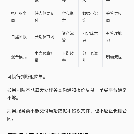
试
控
大
手
执行服务
缺人但要交
省心稳
数据不沉
会管供应
商
付
定
淀
商
资产沉
固定成本
有管理能
自建团队
长期多市场
淀
高
力
中高预算扩
平衡效
分工易混
混合模式
明确流程
量
率
乱
可执行判断很简单。
如果团队不能每天处理英文沟通和报价复盘，单买平台通常
不够。
如果服务商不能交付原始数据和授权文件，也不应签长期合
同。