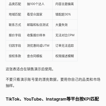
品类匹配
抽100个达人
内容主题偏离
地域匹配
看受众国家
错配超30%
联系方式
邮箱和私信测试
大量失效
报价字段
收集报价样本
无法对比CPM
归因字段
测优惠码或UTM
订单无法追踪
授权条款
查合同模板
权限描述模糊
这张表适合在销售演示后使用。
不要只看演示账号里的漂亮数据，要用你自己的品类和市场
抽样。
TikTok、YouTube、Instagram等平台按KPI匹配