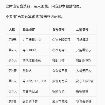
此时应复盘选品、达人画像、内容脚本和落地页。
不要用“再加预算试试”掩盖归因问题。
天数
验证动作
合格信号
止损信号
第1天
定目标和brief
CPA上限清楚
目标模糊
第2天
导出100人
样本可导出
只能看演示
第3天
核地域和联系
错配可控
错配超30%
第4天
测触达
有有效回复
大量无回应
第5天
算CPM/CPE/CPA
报价可比较
高于上限2倍
第6天
查合同归因
权限写清
授权模糊
第7天
做采购决策
成本可解释
销售覆盖低