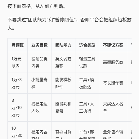
按下面表格，从左到右判断。
不要跳过“团队能力”和“暂停阈值”，否则平台会把组织短板放
大。
月预算
业务目标
团队能力
适合类型
不建议方案
暂停
1万元
验证品类
英文弱或
轻量工具
高额服务商
两轮
以内
内容
兼职
试跑
1万-3
小批量寄
能发模板
工具+模
签长期年费
错配
万元
样
邮件
板触达
3
找稳定达
能谈判和
工具+人
只买达人名
万-10
CP
人池
复盘
工执行
单
万元
10
稳定内容
有项目负
平台+部
全外包不留
成本
万-30
交付
责人
分服务商
数据
50