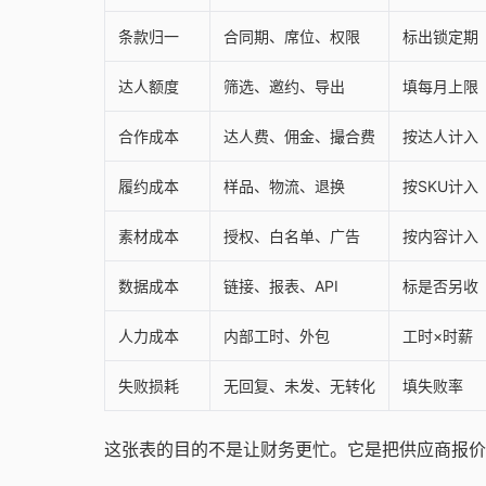
条款归一
合同期、席位、权限
标出锁定期
达人额度
筛选、邀约、导出
填每月上限
合作成本
达人费、佣金、撮合费
按达人计入
履约成本
样品、物流、退换
按SKU计入
素材成本
授权、白名单、广告
按内容计入
数据成本
链接、报表、API
标是否另收
人力成本
内部工时、外包
工时×时薪
失败损耗
无回复、未发、无转化
填失败率
这张表的目的不是让财务更忙。它是把供应商报价