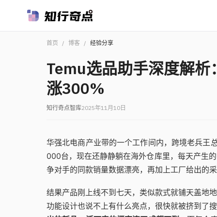
首页
/
博客
/
经验分享
Temu选品助手深度解
涨300%
知行奇点智库
2025年11月10日
华强北电商产业带的一个工作间内，跨境老兵王总
000台，现在还静静躺在海外仓库里，每天产生
争对手的同款销量数据漂亮，再加上工厂给出的采
结果产品刚上线不到七天，类似款式就铺天盖地地
功能设计也说不上有什么亮点，很快就被挤到了搜