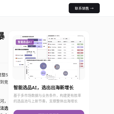
联系销售
→
暴
智能选品AI
整5
看到竞
智能选品AI，选出出海新增长
基于多市场数据与业务条件，构建更有胜率
河，
的选品池与上新节奏，支撑整体出海增长
法选