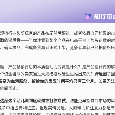
观察行业头部玩家的产品布局然后跟进，或者依靠自己积累的市
取的滞后性
——当你注意到某个产品在电商平台上势头正猛的时
、确认样品、完成备货再到正式上架，竞争者早就已经把价格压
题：产品畅销背后的本质驱动力究竟是什么？是产品设计真的解
个资金雄厚的卖家通过大规模投放硬生生推出来的？
跨境圈子里
到演变为血海厮杀，留给你的反应时间平均只有三个月
。如果无法
缝间溜走。
选品这个活儿说到底就是在打信息仗
。谁能更早察觉到市场的风
竞争中抢占有利位置。但现实情况是，人的精力和注意力都是有
榜、去深挖竞品评论区、去追踪社交网络上的话题热度，能够覆