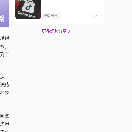
经验分享
3/6
更多经验分享
场经
候，
到了
决了
流传
在这
向变
边界
盖到