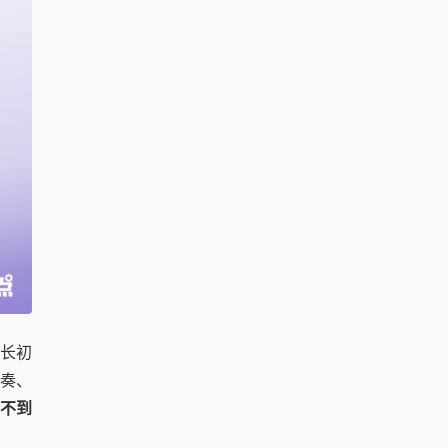
增长初
奏、
从不到