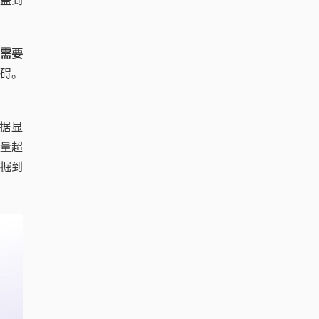
需要
碍。
数据显
总量超
挖掘到