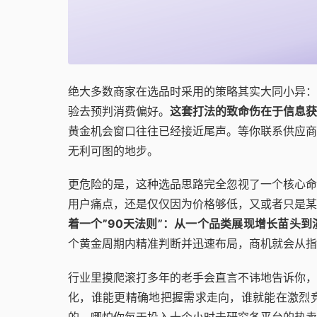
绝大多数商家在选品时采用的策略其实大同小异：
验去预判消费偏好。
这套打法的致命伤在于信息获
黄金机会窗口往往已经接近尾声。等你联系供应商
无利可图的地步。
更危险的是，这种选品思路完全忽视了一个核心命
用户痛点，还是仅仅因为价格够低，又或者只是某
着一个”90天法则”：从一个品类展现增长苗头
个黄金周期内精准判断并迅速布局，商机就会从指
行业里摸爬滚打多年的老手会直言不讳地告诉你，
化，谁能更精确地把握需求走向，谁就能在激烈
的。哪怕你每天投入十个小时去研究各平台的热卖