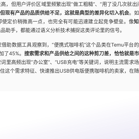
高，但用户评价区域里频繁出现”做工粗糙”、“用了没几次就出
但现有产品的品质供给不足，这就是典型的差异化切入机会
。如
即使定价稍微高一点，也完全有可能迅速建立起竞争壁垒。像
知
mu选品助手，都能通过语义分析技术捕捉这类评论里的信号。
家借助数据工具观察到，“便携式咖啡机”这个品类在Temu平台
加了45%。
搜索需求和产品供给之间的这种剪刀差，恰恰就是市
里高频出现”办公室”、“USB充电”等关键词，说明主流需求
住这个需求特征、快速推出USB供电版便携咖啡机的卖家，在