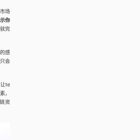
市场
提示你
就完
的感
只会
让te
素，
链资