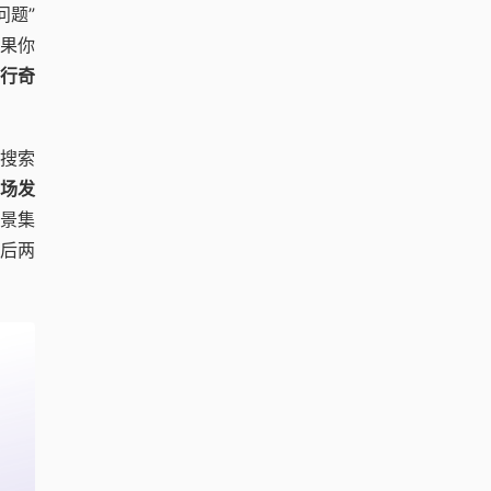
问题”
果你
行奇
的搜索
场发
场景集
随后两