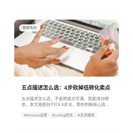
跨境电商
五点描述怎么选：4步砍掉低转化卖点
五点描述怎么选，不是把卖点写满，而是排对顺
序。本文用原创 PICK 4步法，帮你判断核心收
益、差异点、场景和背书该怎么取舍，适合
#Amazon运营
#Listing优化
#五点描述
Amazon 卖家与运营管理者直接套用。