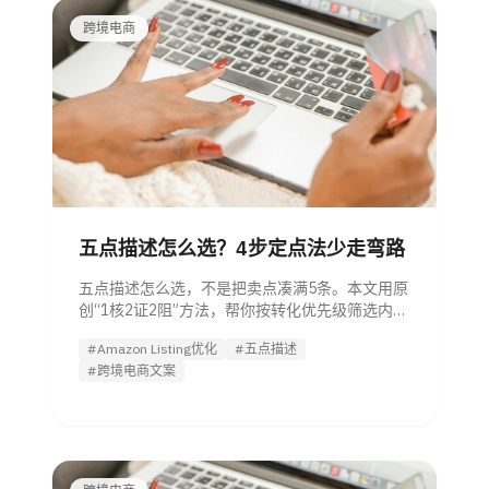
跨境电商
五点描述怎么选？4步定点法少走弯路
五点描述怎么选，不是把卖点凑满5条。本文用原
创“1核2证2阻”方法，帮你按转化优先级筛选内
容，避免与标题、A+、主图重复，适合管理者评
#Amazon Listing优化
#五点描述
估团队与工具方案。
#跨境电商文案